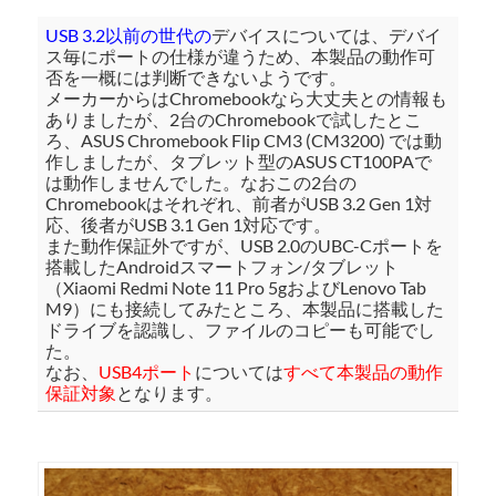
USB 3.2以前の世代の
デバイスについては、デバイ
ス毎にポートの仕様が違うため、本製品の動作可
否を一概には判断できないようです。
メーカーからはChromebookなら大丈夫との情報も
ありましたが、2台のChromebookで試したとこ
ろ、ASUS Chromebook Flip CM3 (CM3200) では動
作しましたが、タブレット型のASUS CT100PAで
は動作しませんでした。なおこの2台の
Chromebookはそれぞれ、前者がUSB 3.2 Gen 1対
応、後者がUSB 3.1 Gen 1対応です。
また動作保証外ですが、USB 2.0のUBC-Cポートを
搭載したAndroidスマートフォン/タブレット
（Xiaomi Redmi Note 11 Pro 5gおよびLenovo Tab
M9）にも接続してみたところ、本製品に搭載した
ドライブを認識し、ファイルのコピーも可能でし
た。
なお、
USB4ポート
については
すべて本製品の動作
保証対象
となります。