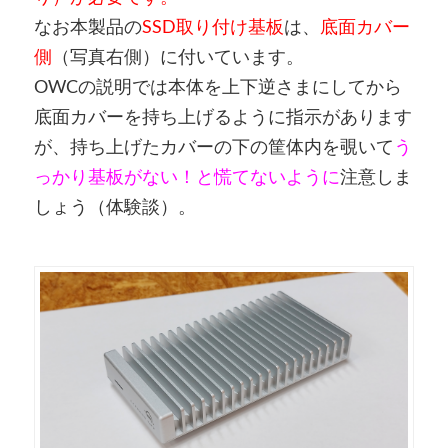
なお本製品の
SSD取り付け基板
は、
底面カバー
側
（写真右側）に付いています。
OWCの説明では本体を上下逆さまにしてから
底面カバーを持ち上げるように指示があります
が、持ち上げたカバーの下の筐体内を覗いて
う
っかり基板がない！と慌てないように
注意しま
しょう（体験談）。