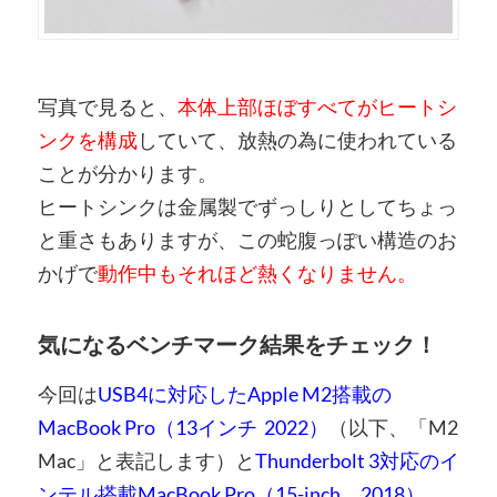
写真で見ると、
本体上部ほぼすべてがヒートシ
ンクを構成
していて、放熱の為に使われている
ことが分かります。
ヒートシンクは金属製でずっしりとしてちょっ
と重さもありますが、この蛇腹っぽい構造のお
かげで
動作中もそれほど熱くなりません。
気になるベンチマーク結果をチェック！
今回は
USB4に対応したApple M2搭載の
MacBook Pro（13インチ 2022）
（以下、「M2
Mac」と表記します）と
Thunderbolt 3対応のイ
ンテル搭載MacBook Pro（15-inch、2018）