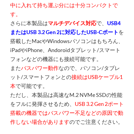
中に入れて持ち運ぶ分には十分コンパクトで
す。
さらに本製品は
マルチデバイス対応
で、
USB4
またはUSB 3.2 Gen 2に対応したUSB-Cポート
を
搭載したMacやWindowsパソコンはもちろん、
iPadやiPhone、Andoroidタブレット/スマート
フォンなどの機器にも接続可能です。
また
バスパワー動作
なので、パソコン/タブレ
ット/スマートフォンとの
接続はUSBケーブル1
本
で可能です。
ただし、本製品は高速なM.2 NVMe SSDの性能
をフルに発揮させるため、
USB 3.2 Gen 2ポート
搭載の機器ではバスパワー不足などの原因で動
作しない場合があります
のでご注意ください。