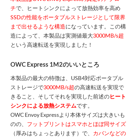
チ
で、ヒートシンクによって放熱効率を高め
SSDの性能をポータブルストレージとして限界
まで出せるような構造
になっています。この構
造によって、本製品は実測値最大
3000MB/s超
という高速転送を実現しました！
OWC Express 1M2のいいところ
本製品の最大の特徴は、USB4対応ポータブル
ストレージで
3000MB/s超
の高速転送を実現で
きること、そしてそれを実現した前述の
ヒート
シンクによる放熱システム
です。
OWC Envoy Expressより本体サイズは大きいも
のの、
フットプリントはスマホとほぼ同サイズ
（厚みはちょっとあります）で、
カバンなどの