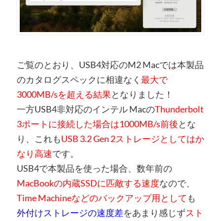
ご覧のとおり、USB4対応のM2 Macでは本製品
のカタログスペックに相違なく
最大で
3000MB/sを超える結果
となりました！
一方USB4非対応のインテル Macの
Thunderbolt
3ポートに接続した場合は1000MB/s前後
とな
り、これも
USB 3.2 Gen 2ストレージとしてはか
なり高速
です。
USB4で本製品を使った場合、数年前の
MacBookの内蔵SSDに匹敵する速度
なので、
Time Machineなどのバックアップ用として
も
外付けストレージの速度差
をあまり感じず
スト