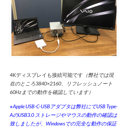
4Kディスプレイも接続可能です
（弊社では現
在のところ3840×2160、リフレッシュノート
60Hzまでの動作を確認しています）
※Apple USB-C-USBアダプタは弊社にてUSB Type-
AのUSB3.0 ストレージやマウスの動作の確認は
致しましたが、Windowsでの完全な動作の保証