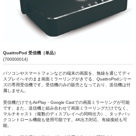
Compact Mate2
Archgon
PowerColor
NewerTech
QuattroPod 受信機（単品）
RebDrive／FireRack
(700000014)
Lin4NeuroプリインストールPC
パソコンやスマートフォンなどの端末の画面を、無線を通じてディ
スプレイへそのまま画面ミラーリングがきでる、QuattroPodシリー
Shaffner
ズの専用受信機です。受信機のみの販売となっており、送信機は付
属しません。
1URack2Mini
受信機だけでもAirPlay・Google Castでの画面ミラーリングが可能
用途別から探す
です。また、送信機と組み合わせて画面ミラーリングだけでなく、
マルチキャスト（複数のディスプレイへの同時出力）、タッチバッ
PCIe拡張ボックス
クコントロール機能も使用可能です。4K出力対応、有線接続も可
能。
GPU拡張ボックス