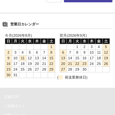
CFast
Ethernet
営業日カレンダー
FireWire
今月(2026年8月)
翌月(2026年9月)
HDMI&DisplayPort
日
月
火
水
木
金
土
日
月
火
水
木
金
土
1
1
2
3
4
5
NVMe
2
3
4
5
6
7
8
6
7
8
9
10
11
12
PCIe
9
10
11
12
13
14
15
13
14
15
16
17
18
19
16
17
18
19
20
21
22
20
21
22
23
24
25
26
SATA
23
24
25
26
27
28
29
27
28
29
30
30
31
(
発送業務休日)
SDXC
Thunderbolt
店舗TOP
USB
ご利用ガイド
電源プラグ