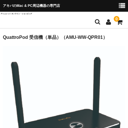
アキバのMac & PC周辺機器の専門店
アミュレット オンライン・ショッピング
0
店舗TOP
QuattroPod 受信機（単品）（AMU-WW-QPR01）
ブランド別から探す
OWC＆AKiTiO
Wise Advanced
SPARKLE
QuattroPod
Cast Go
EZCast ProAV