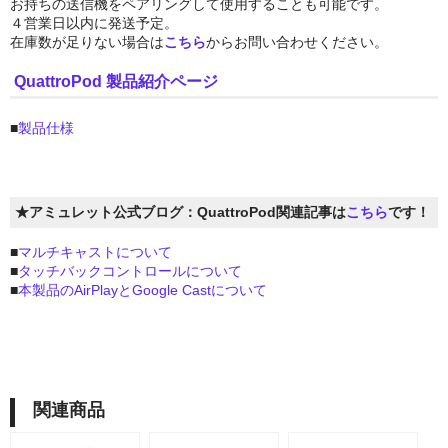
お持ちの送信機をペアリングして使用することも可能です。
４営業日以内に発送予定。
GPU拡張ボックスセット
在庫数が足りない場合は
こちら
からお問い合わせください。
SSD
QuattroPod 製品紹介ページ
ケーブル＆変換アダプタ
■
製品仕様
デスクトップストレージセット
ポータブルストレージセット
★アミュレット公式ブログ：QuattroPod関連記事は
こちら
です！
ドッキングステーション
■
マルチキャストについて
■
タッチバックコントロールについて
ネットワークアダプタ
■
本製品のAirPlayとGoogle Castについて
パソコン&PCサーバー
デスクトップドライブケース
ポータブルドライブケース
関連商品