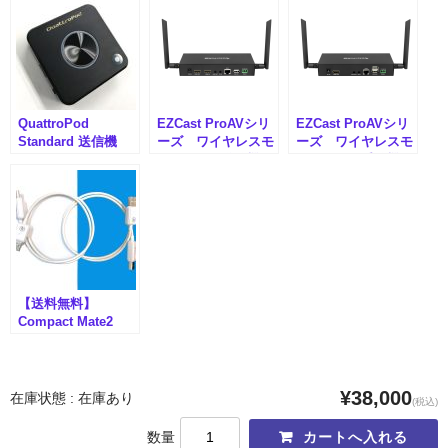
メモリーカード
メモリーカードリーダー
ラックマウント
QuattroPod
EZCast ProAVシリ
EZCast ProAVシリ
ワイヤレスHDMIエクステンダー
Standard 送信機
ーズ ワイヤレスモ
ーズ ワイヤレスモ
（AMU-WW-
デル WT02送信機
デル WR02受信機
HDMI伝送機
QPT01）
（AMU-WW-PAV-
（AMU-WW-
WT02）
PAV_WR02）
リモートKVMスイッチ
Lin4neuro搭載
付属製品
【送料無料】
Compact Mate2
インターフェースから探す
HDMI
19インチラック
¥38,000
在庫状態 : 在庫あり
(税込)
CFexpress
数量