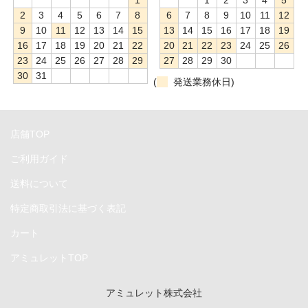
1
1
2
3
4
5
CFast
2
3
4
5
6
7
8
6
7
8
9
10
11
12
9
10
11
12
13
14
15
13
14
15
16
17
18
19
Ethernet
16
17
18
19
20
21
22
20
21
22
23
24
25
26
23
24
25
26
27
28
29
27
28
29
30
FireWire
30
31
(
発送業務休日)
HDMI&DisplayPort
NVMe
店舗TOP
PCIe
ご利用ガイド
送料について
SATA
特定商取引法に基づく表記
SDXC
カート
Thunderbolt
アミュレットTOP
USB
アミュレット株式会社
電源プラグ