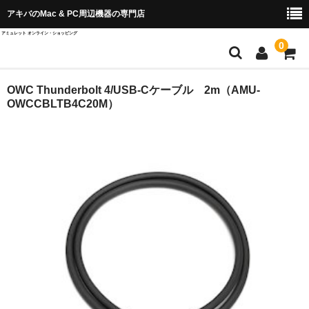
アキバのMac & PC周辺機器の専門店
アミュレット オンライン・ショッピング
0
店舗TOP
OWC Thunderbolt 4/USB-Cケーブル 2m（AMU-
OWCCBLTB4C20M）
ブランド別から探す
OWC＆AKiTiO
Wise Advanced
SPARKLE
QuattroPod
Cast Go
EZCast ProAV