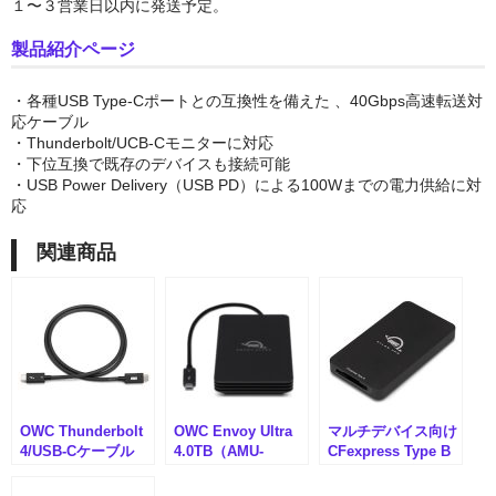
１〜３営業日以内に発送予定。
GPU拡張ボックスセット
製品紹介ページ
SSD
・各種USB Type-Cポートとの互換性を備えた 、40Gbps高速転送対
応ケーブル
ケーブル＆変換アダプタ
・Thunderbolt/UCB-Cモニターに対応
・下位互換で既存のデバイスも接続可能
デスクトップストレージセット
・USB Power Delivery（USB PD）による100Wまでの電力供給に対
応
ポータブルストレージセット
関連商品
ドッキングステーション
ネットワークアダプタ
パソコン&PCサーバー
デスクトップドライブケース
OWC Thunderbolt
OWC Envoy Ultra
マルチデバイス向け
ポータブルドライブケース
4/USB-Cケーブル
4.0TB（AMU-
CFexpress Type B
1m（AMU-
OWCTB5ENVU04）
カードリーダー
OWCCBLTB4C10M
OWC Atlas FXR