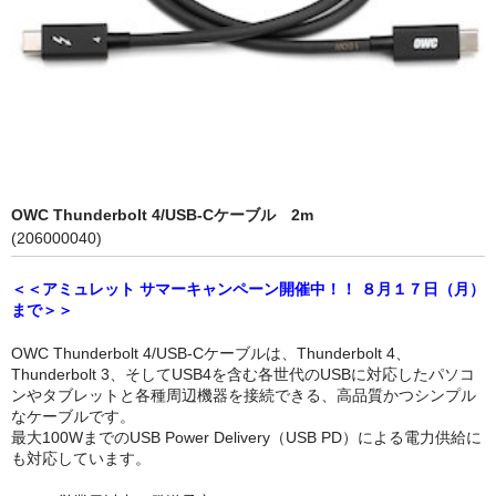
Compact Mate2
Archgon
PowerColor
NewerTech
RebDrive／FireRack
OWC Thunderbolt 4/USB-Cケーブル 2m
(206000040)
Lin4NeuroプリインストールPC
＜＜アミュレット サマーキャンペーン開催中！！ ８月１７日（月）
Shaffner
まで＞＞
1URack2Mini
OWC Thunderbolt 4/USB-Cケーブルは、Thunderbolt 4、
Thunderbolt 3、そしてUSB4を含む各世代のUSBに対応したパソコ
用途別から探す
ンやタブレットと各種周辺機器を接続できる、高品質かつシンプル
なケーブルです。
PCIe拡張ボックス
最大100WまでのUSB Power Delivery（USB PD）による電力供給に
も対応しています。
GPU拡張ボックス