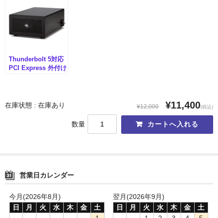
メモリーカード
）
メモリーカードリーダー
ラックマウント
Thunderbolt 5対応
ワイヤレスHDMIエクステンダー
PCI Express 外付け
拡張ボックス OWC
HDMI伝送機
Mercury Helios
5S（AMU-
リモートKVMスイッチ
OWCTB5HELIOS5S
¥11,400
在庫状態 : 在庫あり
¥12,000
(税込)
）
Lin4neuro搭載
数量
付属製品
インターフェースから探す
営業日カレンダー
19インチラック
今月(2026年8月)
翌月(2026年9月)
CFexpress
日
月
火
水
木
金
土
日
月
火
水
木
金
土