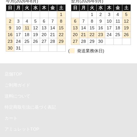
今月(2026年8月)
翌月(2026年9月)
CFast
日
月
火
水
木
金
土
日
月
火
水
木
金
土
1
1
2
3
4
5
Ethernet
2
3
4
5
6
7
8
6
7
8
9
10
11
12
9
10
11
12
13
14
15
13
14
15
16
17
18
19
FireWire
16
17
18
19
20
21
22
20
21
22
23
24
25
26
23
24
25
26
27
28
29
27
28
29
30
HDMI&DisplayPort
30
31
(
発送業務休日)
NVMe
PCIe
店舗TOP
SATA
ご利用ガイド
SDXC
送料について
特定商取引法に基づく表記
Thunderbolt
カート
USB
アミュレットTOP
電源プラグ