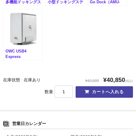
メモリーカード
多機能ドッキングス
小型ドッキングステ
Go Dock（AMU-
テーション OWC
ーション OWC
OWCTB4DKG11PN
Thunderbolt 3
Thunderbolt 3 mini
）
メモリーカードリーダー
Dock（AMU-
Dock（AMU-
OWCTB3DK14PSG
OWCTB3MDK5P）
ラックマウント
N）
ワイヤレスHDMIエクステンダー
OWC USB4
HDMI伝送機
Express
4M2（AMU-
リモートKVMスイッチ
OWCUS4EXP4M2
）
Lin4neuro搭載
¥40,850
在庫状態 : 在庫あり
¥43,000
(税込)
付属製品
数量
インターフェースから探す
19インチラック
営業日カレンダー
CFexpress