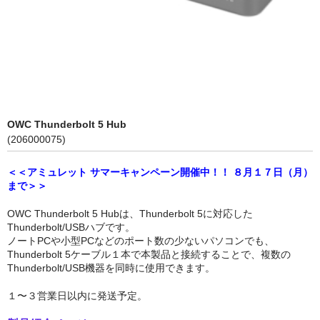
Compact Mate2
Archgon
PowerColor
NewerTech
OWC Thunderbolt 5 Hub
RebDrive／FireRack
(206000075)
Lin4NeuroプリインストールPC
＜＜アミュレット サマーキャンペーン開催中！！ ８月１７日（月）
まで＞＞
Shaffner
OWC Thunderbolt 5 Hubは、Thunderbolt 5に対応した
1URack2Mini
Thunderbolt/USBハブです。
ノートPCや小型PCなどのポート数の少ないパソコンでも、
用途別から探す
Thunderbolt 5ケーブル１本で本製品と接続することで、複数の
Thunderbolt/USB機器を同時に使用できます。
PCIe拡張ボックス
１〜３営業日以内に発送予定。
GPU拡張ボックス