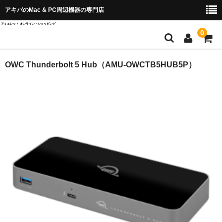
アキバのMac & PC周辺機器の専門店
アミュレット オンライン・ショッピング
0
店舗TOP
OWC Thunderbolt 5 Hub（AMU-OWCTB5HUB5P）
ブランド別から探す
OWC＆AKiTiO
Wise Advanced
SPARKLE
QuattroPod
Cast Go
EZCast ProAV