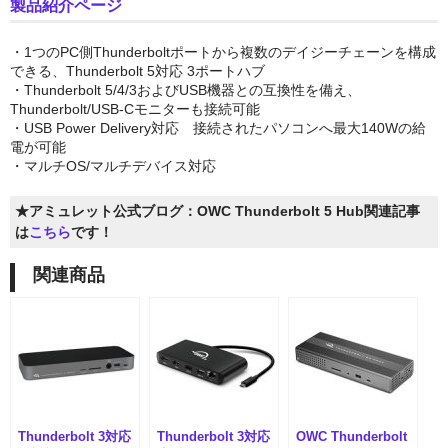
製品紹介ページ
GPU拡張ボックスセット
・1つのPC側Thunderboltポートから複数のデイジーチェーンを構成
できる、Thunderbolt 5対応 3ポートハブ
SSD
・Thunderbolt 5/4/3およびUSB機器との互換性を備え、
Thunderbolt/USB-Cモニターも接続可能
ケーブル＆変換アダプタ
・USB Power Delivery対応 接続されたパソコンへ最大140Wの給
電が可能
デスクトップストレージセット
・マルチOS/マルチデバイス対応
ポータブルストレージセット
★アミュレット公式ブログ：OWC Thunderbolt 5 Hub関連記事
は
こちら
です！
ドッキングステーション
関連商品
ネットワークアダプタ
パソコン&PCサーバー
デスクトップドライブケース
ポータブルドライブケース
Thunderbolt 3対応
Thunderbolt 3対応
OWC Thunderbolt