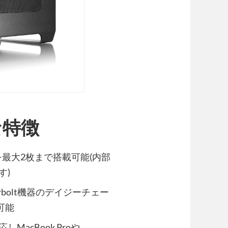
主な特徴
ssボードを最大2枚まで搭載可能(内部
す)
derbolt機器のデイジーチェー
可能
しMacBook Proや