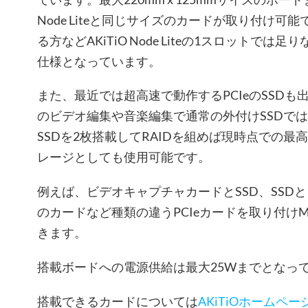
Node Liteと同じサイズのカードが取り付け
る方などAKiTiO Node Liteの1スロットで
仕様となっています。
また、最近では超高速で動作するPCIeのSSD
のビデオ編集や音楽編集で通常の外付けSSDでは
SSDを2枚搭載してRAIDを組めば現時点での
レージとしても使用可能です。
例えば、ビデオキャプチャカードとSSD、SSD
のカードなど種類の違うPCIeカードを取り付け
きます。
搭載ボードへの電源供給は最大25Wまでとなっ
搭載できるカードについては
AKiTiOホームペー