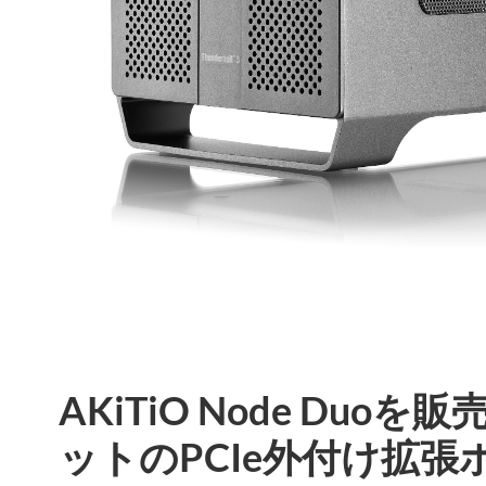
AKiTiO Node Duo
ットのPCIe外付け拡張