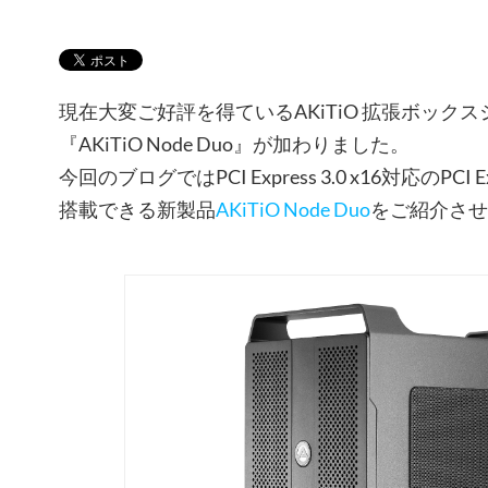
現在大変ご好評を得ているAKiTiO 拡張ボック
『AKiTiO Node Duo』が加わりました。
今回のブログではPCI Express 3.0 x16対応のPC
搭載できる新製品
AKiTiO Node Duo
をご紹介させ