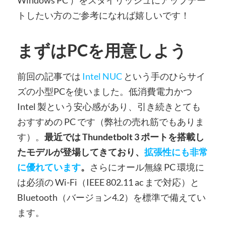
Windows PC ）をスタイリッシュにアップデー
トしたい方のご参考になれば嬉しいです！
まずはPCを用意しよう
前回の記事では
Intel NUC
という手のひらサイ
ズの小型PCを使いました。低消費電力かつ
Intel 製という安心感があり、引き続きとても
おすすめの PC です（弊社の売れ筋でもありま
す）。
最近では Thundetbolt 3 ポートを搭載し
たモデルが登場してきており、
拡張性にも非常
に優れています
。
さらにオール無線 PC 環境に
は必須の Wi-Fi（IEEE 802.11 ac まで対応）と
Bluetooth（バージョン4.2）を標準で備えてい
ます。