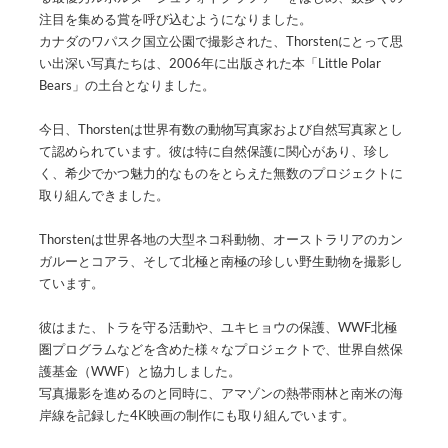
注目を集める賞を呼び込むようになりました。
カナダのワパスク国立公園で撮影された、Thorstenにとって思
い出深い写真たちは、2006年に出版された本「Little Polar
Bears」の土台となりました。
今日、Thorstenは世界有数の動物写真家および自然写真家とし
て認められています。彼は特に自然保護に関心があり、珍し
く、希少でかつ魅力的なものをとらえた無数のプロジェクトに
取り組んできました。
Thorstenは世界各地の大型ネコ科動物、オーストラリアのカン
ガルーとコアラ、そして北極と南極の珍しい野生動物を撮影し
ています。
彼はまた、トラを守る活動や、ユキヒョウの保護、WWF北極
圏プログラムなどを含めた様々なプロジェクトで、世界自然保
護基金（WWF）と協力しました。
写真撮影を進めるのと同時に、アマゾンの熱帯雨林と南米の海
岸線を記録した4K映画の制作にも取り組んでいます。