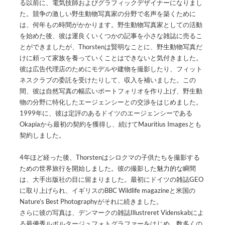
る以前に、電気技師およびグラフィックデザイナーになりまし
た。競争の激しい野生動物写真家の分野で名声を築くために
は、何年もの時間がかかります。野生動物写真家としての活動
を始めた後、彼は運良くいくつかの記事を小さな雑誌に売るこ
とができましたが、Thorstenは賢明なことに、野生動物写真だ
けに頼って家族を養っていくことはできないと気付きました。
彼は広告代理店のためにモデルや建物を撮影したり、フィット
ネスクラブの委託を受けたりして、収入を補いました。この
間、彼は自然写真の幅広いポートフォリオを作り上げ、野生動
物の分野に特化したエージェンシーとの交渉をはじめました。
1999年に、彼は定評のあるドイツのエージェンシーである
Okapiaから最初の契約を獲得し、続けてMauritius Imagesとも
契約しました。
4年ほど経った後、Thorstenはシロクマの子供たちを撮影する
ための世界旅行を開始しました。彼の撮影した魅力的な瞬間
は、大手出版社の目に留まりました。最初にドイツの雑誌GEO
に取り上げられ、イギリスのBBC Wildlife magazineと米国の
Nature’s Best Photographyがそれに続きました。
さらに彼の写真は、デンマークの雑誌Illustreret Videnskabによ
る最優秀ルポルタージュフォトグラファーをはじめ、数多くの