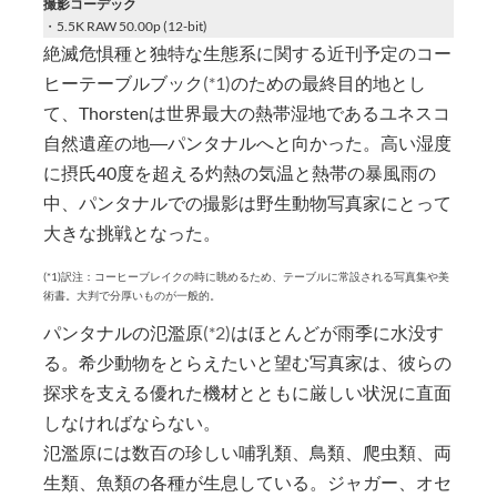
撮影コーデック
・5.5K RAW 50.00p (12-bit)
絶滅危惧種と独特な生態系に関する近刊予定のコー
ヒーテーブルブック
(*1)
のための最終目的地とし
て、Thorstenは世界最大の熱帯湿地であるユネスコ
自然遺産の地―パンタナルへと向かった。高い湿度
に摂氏40度を超える灼熱の気温と熱帯の暴風雨の
中、パンタナルでの撮影は野生動物写真家にとって
大きな挑戦となった。
(*1)訳注：コーヒーブレイクの時に眺めるため、テーブルに常設される写真集や美
術書。大判で分厚いものが一般的。
パンタナルの氾濫原
(*2)
はほとんどが雨季に水没す
る。希少動物をとらえたいと望む写真家は、彼らの
探求を支える優れた機材とともに厳しい状況に直面
しなければならない。
氾濫原には数百の珍しい哺乳類、鳥類、爬虫類、両
生類、魚類の各種が生息している。ジャガー、オセ