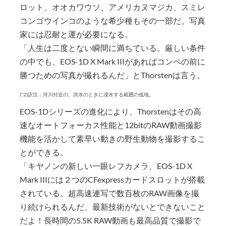
ロット、オオカワウソ、アメリカヌマジカ、スミレ
コンゴウインコのような希少種もその一部だ。写真
家には忍耐と運が必要になる。
「人生は二度とない瞬間に満ちている。厳しい条件
の中でも、EOS-1D X Mark IIIがあればコンペの前に
勝つための写真が撮れるんだ」とThorstenは言う。
(*2)訳注：河川付近の、洪水のときに浸水する範囲の低地。
EOS-1Dシリーズの進化により、Thorstenはその高
速なオートフォーカス性能と12bitのRAW動画撮影
機能を活かして素早い動きの野生動物を撮影するこ
とができる。
「キヤノンの新しい一眼レフカメラ、EOS-1D X
Mark IIIには２つのCFexpressカードスロットが搭載
されている。超高速連写で数百枚のRAW画像を撮
り続けられるんだ、最新技術がないとできないこと
だよ！長時間の5.5K RAW動画も最高品質で撮影で