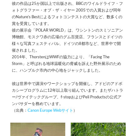
彼の作品は25か国以上で出版され、BBCのワイルドライフ・フ
ォトグラファー・オブ・ザ・イヤー 2005での入賞および同年
のNature’s Bestによるフォトコンテストの大賞など、数多くの
賞を受賞しています。
彼の展示会「POLAR WORLD」は、ワシントンのスミソニアン
博物館、モスクワ赤の広場のグム百貨店、フランスとドイツの
様々な写真フェスティバル、ドイツの8都市など、世界中で開
催されました。
2014年、ThorstenはWWFの協力により、「Facing The
Storm」と呼ばれる地球温暖化の脅威を訴えた野外展示のため
に、ハンブルク市内の中心地をジャックしました。
彼は世界中で講演やワークショップを開催し、アドビのアドボ
カシープログラムに12年以上取り組んでいます。またザハトラ
ー/ヴァイテックグループ、f-stopおよびPeli Productsの公式ア
ンバサダーを務めています。
（出典：
Canon Europe Webサイト
）