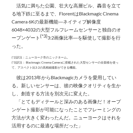
活気に満ちた公園、壮大な高層ビル、轟音を立て
る地下鉄に至るまで、FlorentはBlackmagic Cinema
Camera 6Kの最新機能―ネイティブ解像度
6048×4032の大型フルフレームセンサーと独自のオ
(*3)
ープンゲート
3:2画像比率―を駆使して撮影を行
った。
(*2)訳注：ニューヨーク市のニックネーム。
(*3)訳注： Blackmagic Cinema Cameraに搭載された大型センサーの全面積を使っ
て、アスペクト比3:2の高精細撮影ができる機能。
彼は2013年からBlackmagicカメラを愛用してい
る。新しいセンサーは、彼の映像クオリティを生か
し、創造する方法を別次元に変えた。
「とてもディテールと深みのある画像だ！オープ
ンゲート撮影が可能になったことでフレーミングの
方法が大きく変わったんだ。ニューヨークはそれを
活用するのに最適な場所だった」