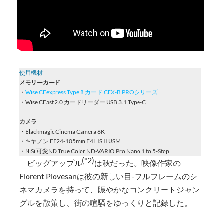
使用機材
メモリーカード
・
Wise CFexpress Type B カード CFX-B PROシリーズ
・Wise CFast 2.0 カードリーダー USB 3.1 Type-C
カメラ
・Blackmagic Cinema Camera 6K
・キヤノン EF24-105mm F4L IS II USM
・NiSi 可変ND True Color ND-VARIO Pro Nano 1 to 5-Stop
(*2)
ビッグアップル
は秋だった。映像作家の
Florent Piovesanは彼の新しい目-フルフレームのシ
ネマカメラを持って、賑やかなコンクリートジャン
グルを散策し、街の喧騒をゆっくりと記録した。