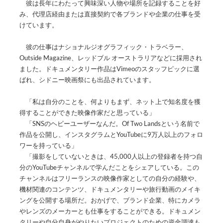
彼は長年にわたって興味深い人物や場所を記録することを好
み、代理店経由または直接契約で各ブランドや企業の仕事を受
けています。
彼の仕事はナショナルジオグラフィック・トラベラー、
Outside Magazine、レッドブル オーストラリアなどに採用され
ました。ドキュメンタリー作品はVimeoのスタッフピックに選
ばれ、シドニー映画祭にも出品されています。
「私は自分のことを、何よりもまず、ネット上で知名度を獲
得することができた映像作家だと思っている」
「SNSのヘビーユーザーなんだ。Of Two Landsという名前で
作品を公開し、インスタグラムとYouTubeに9万人以上のフォロ
ワーを持っている」
「撮影をしていないときは、45,000人以上の登録者を持つ自
分のYouTubeチャンネルで学んだことをシェアしている。この
チャンネルはフリーランスの映像作家としての自分の経験や、
機材関連のコンテンツ、ドキュメンタリーや旅行動画のメイキ
ングを公開する場所だ。おかげで、ブランド企業、特にカメラ
やレンズのメーカーとも仕事をすることができる。ドキュメン
タリーや自分自身がやりたいプロジェクトのための資金調達も