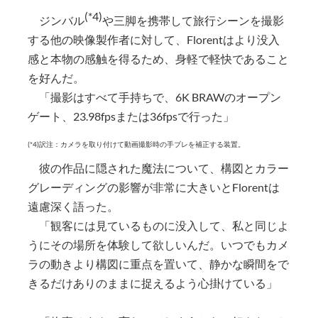
(*4)
ジンバル
や三脚を携帯して旅行シーンを撮影
する他の映像製作者に対して、Florentはより没入
感と本物の感触を得るため、身軽で軽快であること
を好んだ。
「撮影はすべて手持ちで、6K BRAWのオープン
ゲート、23.98fpsまたは36fpsで行った」
(*4)訳注：カメラを取り付けて動画撮影時の手ブレを補正する装置。
彼の作品に隠された魔法について、構図とカラー
グレーディングの影響が非常に大きいとFlorentは
遠慮深く語った。
「観客には見ているものに没入して、私と同じよ
うにその場所を体験して欲しいんだ。いつでもカメ
ラの動きより構図に重点を置いて、静かな瞬間をで
きるだけありのままに捉えるよう心掛けている」