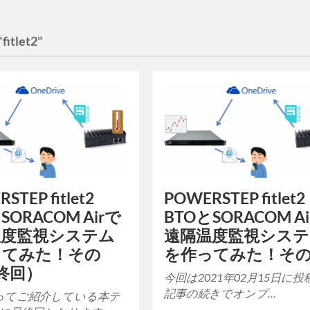
itlet2"
STEP fitlet2
POWERSTEP fitlet2
SORACOM Airで
BTOとSORACOM A
温度監視システム
遠隔温度監視シス
ってみた！その
を作ってみた！その
終回）
今回は2021年02月15日に
記事の続きでオンプ…
ってご紹介している本テ