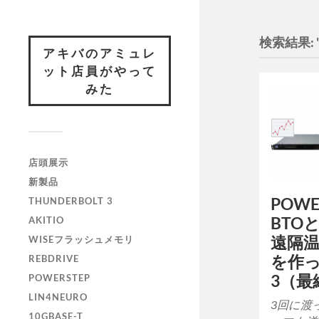
検索結果: "f
アキバのアミュレ
ット店員がやって
みた
店頭展示
新製品
POWER
THUNDERBOLT 3
BTOと
AKITIO
遠隔
WISEフラッシュメモリ
を作
REBDRIVE
3（最
POWERSTEP
LIN4NEURO
3回に渡
10GBASE-T