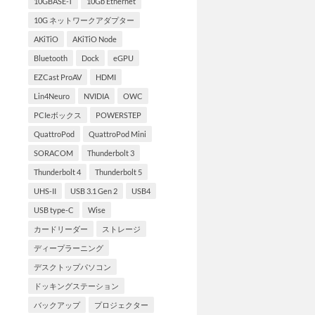
10GBASE-T
10Gb Ethernet
10G ネットワークアダプター
AKiTiO
AKiTiO Node
Bluetooth
Dock
eGPU
EZCast ProAV
HDMI
Lin4Neuro
NVIDIA
OWC
PCIeボックス
POWERSTEP
QuattroPod
QuattroPod Mini
SORACOM
Thunderbolt 3
Thunderbolt 4
Thunderbolt 5
UHS-II
USB 3.1 Gen 2
USB4
USB type-C
Wise
カードリーダー
ストレージ
ディープラーニング
デスクトップパソコン
ドッキングステーション
バックアップ
プロジェクター