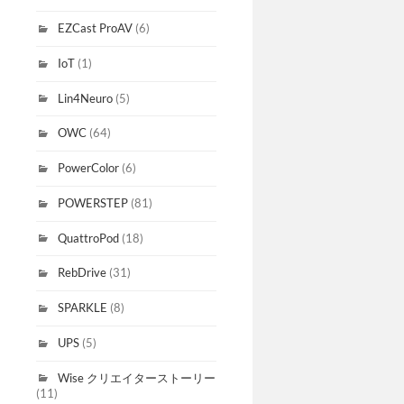
EZCast ProAV
(6)
IoT
(1)
Lin4Neuro
(5)
OWC
(64)
PowerColor
(6)
POWERSTEP
(81)
QuattroPod
(18)
RebDrive
(31)
SPARKLE
(8)
UPS
(5)
Wise クリエイターストーリー
(11)