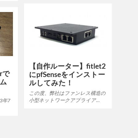
【自作ルーター】fitlet2
irで
にpfSenseをインストー
テム
ルしてみた！
この度、弊社はファンレス構造の
小型ネットワークアプライア…
3年7