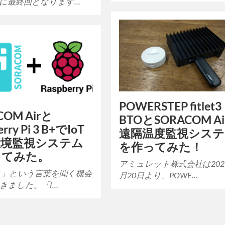
に最終回となります…
POWERSTEP fitlet3
COM Airと
BTOとSORACOM A
rry Pi 3 B+でIoT
遠隔温度監視シス
環境監視システム
を作ってみた！
ってみた。
アミュレット株式会社は202
oT」という言葉を聞く機会
月20日より、POWE…
きました。「I…