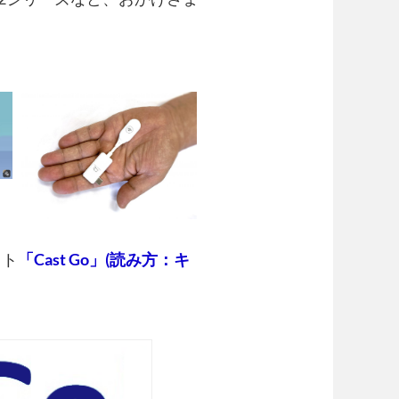
ット
「Cast Go」(読み方：キ