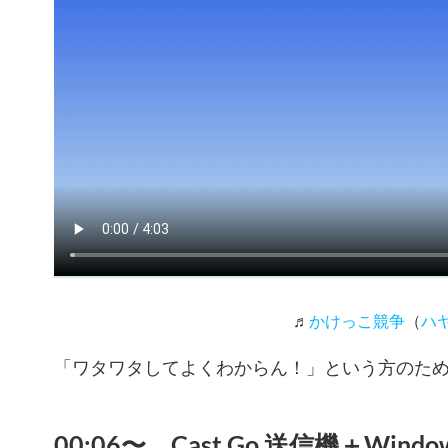
♬
かけっこ競争
（
ハ
「ワタワタしてよくわからん！」という方のた
00:06〜 Cast Go 送信機＋Window