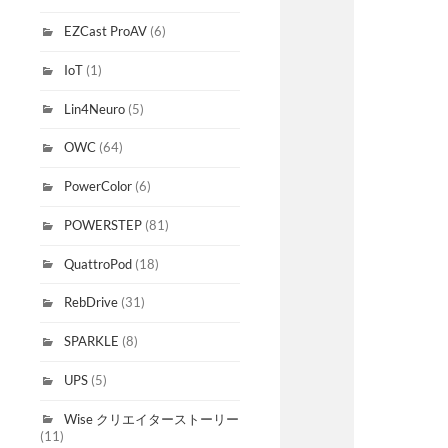
EZCast ProAV
(6)
IoT
(1)
Lin4Neuro
(5)
OWC
(64)
PowerColor
(6)
POWERSTEP
(81)
QuattroPod
(18)
RebDrive
(31)
SPARKLE
(8)
UPS
(5)
Wise クリエイターストーリー
(11)