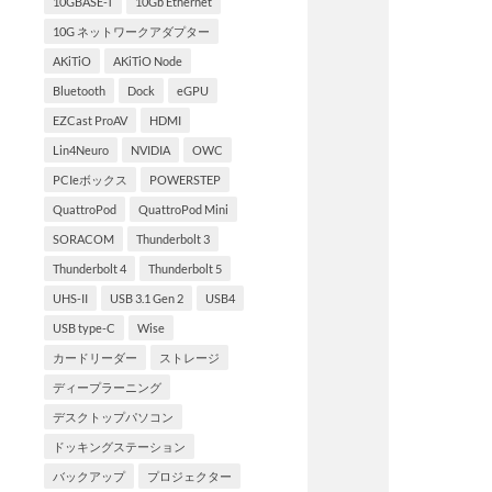
10GBASE-T
10Gb Ethernet
10G ネットワークアダプター
AKiTiO
AKiTiO Node
Bluetooth
Dock
eGPU
EZCast ProAV
HDMI
Lin4Neuro
NVIDIA
OWC
PCIeボックス
POWERSTEP
QuattroPod
QuattroPod Mini
SORACOM
Thunderbolt 3
Thunderbolt 4
Thunderbolt 5
UHS-II
USB 3.1 Gen 2
USB4
USB type-C
Wise
カードリーダー
ストレージ
ディープラーニング
デスクトップパソコン
ドッキングステーション
バックアップ
プロジェクター