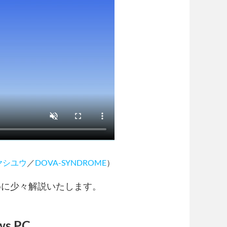
ヤシユウ
／
DOVA-SYNDROME
）
めに少々解説いたします。
s PC