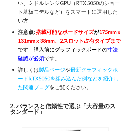
い、ミドルレンジGPU（RTX 5050のショー
ト基板モデルなど）をスマートに運用した
い方。
注意点:
搭載可能なボードサイズ
が
175mm x
131mm x 38mm、2スロット占有タイプまで
です。
購入前にグラフィックボードの
寸法
確認が必須
です。
詳しくは
製品ページ
や
最新グラフィックボ
ードRTX5050を組み込んだ例などを紹介し
た関連ブログ
をご覧ください。
2. バランスと信頼性で選ぶ「大容量のス
タンダード」