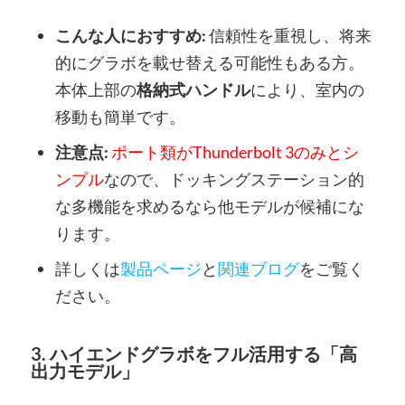
こんな人におすすめ:
信頼性を重視し、将来
的にグラボを載せ替える可能性もある方。
本体上部の
格納式ハンドル
により、室内の
移動も簡単です。
注意点:
ポート類がThunderbolt 3のみとシ
ンプル
なので、ドッキングステーション的
な多機能を求めるなら他モデルが候補にな
ります。
詳しくは
製品ページ
と
関連ブログ
をご覧く
ださい。
3. ハイエンドグラボをフル活用する「高
出力モデル」