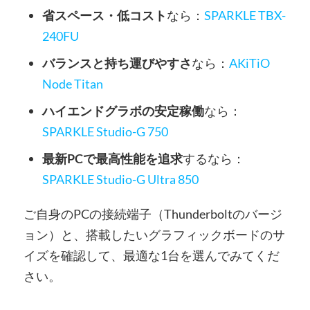
省スペース・低コスト
なら：
SPARKLE TBX-
240FU
バランスと持ち運びやすさ
なら：
AKiTiO
Node Titan
ハイエンドグラボの安定稼働
なら：
SPARKLE Studio-G 750
最新PCで最高性能を追求
するなら：
SPARKLE Studio-G Ultra 850
ご自身のPCの接続端子（Thunderboltのバージ
ョン）と、搭載したいグラフィックボードのサ
イズを確認して、最適な1台を選んでみてくだ
さい。