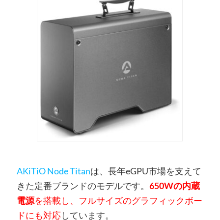
AKiTiO Node Titan
は、長年eGPU市場を支えて
きた定番ブランドのモデルです。
650Wの内蔵
電源
を搭載し、フルサイズのグラフィックボー
ドにも対応
しています。