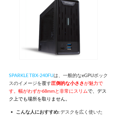
SPARKLE TBX-240FU
は、一般的なeGPUボック
スのイメージを覆す
圧倒的な小ささ
が魅力で
す。
幅がわずか68mmと非常にスリム
で、デス
ク上でも場所を取りません。
こんな人におすすめ:
デスクを広く使いた