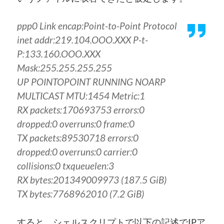
ppp0 Link encap:Point-to-Point Protocol
inet addr:219.104.OOO.XXX P-t-
P:133.160.OOO.XXX
Mask:255.255.255.255
UP POINTOPOINT RUNNING NOARP
MULTICAST MTU:1454 Metric:1
RX packets:170693753 errors:0
dropped:0 overruns:0 frame:0
TX packets:89530718 errors:0
dropped:0 overruns:0 carrier:0
collisions:0 txqueuelen:3
RX bytes:201349009973 (187.5 GiB)
TX bytes:7768962010 (7.2 GiB)
すると、シェルスクリプトで以下の記述でIPア