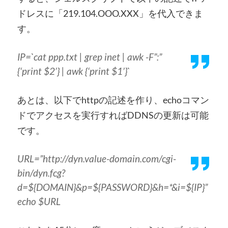
ドレスに「219.104.OOO.XXX」を代入できま
す。
IP=`cat ppp.txt | grep inet | awk -F”:”
{‘print $2’} | awk {‘print $1’}`
あとは、以下でhttpの記述を作り、echoコマン
ドでアクセスを実行すればDDNSの更新は可能
です。
URL=”http://dyn.value-domain.com/cgi-
bin/dyn.fcg?
d=${DOMAIN}&p=${PASSWORD}&h=*&i=${IP}”
echo $URL