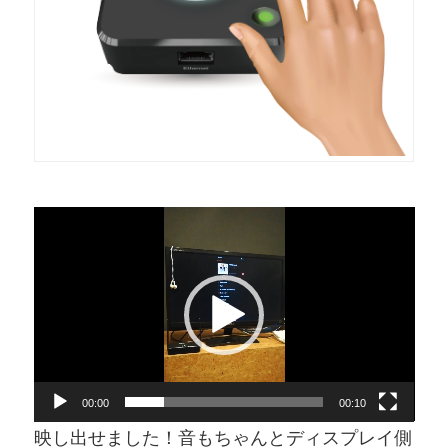
動
画
プ
レ
ー
ヤ
ー
00:00
00:10
映し出せました！音もちゃんとディスプレイ側