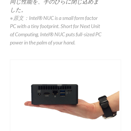
同じ性能を、手のひらに閉じ込めま
した。
※原文：
Intel® NUC is a small form factor
PC with a tiny footprint. Short for Next Unit
of Computing, Intel® NUC puts full-sized PC
power in the palm of your hand.