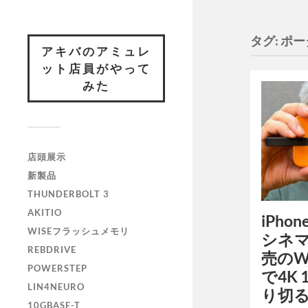
タグ:
ポー
アキバのアミュレ
ット店員がやって
みた
店頭展示
新製品
THUNDERBOLT 3
AKITIO
iPho
WISEフラッシュメモリ
シネマ
REBDRIVE
売のWis
POWERSTEP
で4K 
LIN4NEURO
り切
10GBASE-T