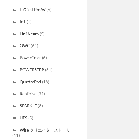
EZCast ProAV
(6)
IoT
(1)
Lin4Neuro
(5)
OWC
(64)
PowerColor
(6)
POWERSTEP
(81)
QuattroPod
(18)
RebDrive
(31)
SPARKLE
(8)
UPS
(5)
Wise クリエイターストーリー
(11)