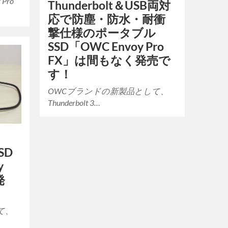
Pro
Thunderbolt＆USB両対
応で防塵・防水・耐衝
撃仕様のポータブル
SSD「OWC Envoy Pro
FX」は間もなく発売で
す！
OWCブランドの新製品として、
Thunderbolt 3…
SSD
y
発
て、