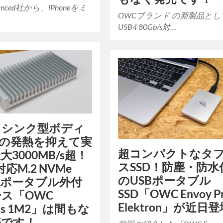
dvanced社から、iPhoneをミ
OWCブランド の新製品とし
USB4 80Gb/s対…
トシンク型ボディ
Dの発熱を抑えて実
超コンパクトなタ
大3000MB/s超！
スSSD！防塵・防水
対応M.2 NVMe
のUSBポータブル
用 ポータブル外付
SSD「OWC Envoy P
ス「OWC
Elektron」が近日
ess 1M2」は間もな
売です！