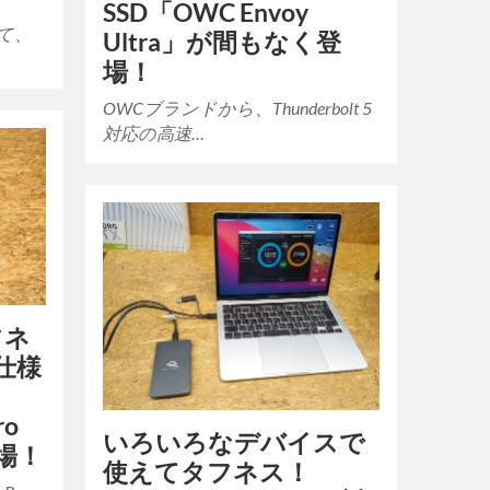
SSD「OWC Envoy
て、
Ultra」が間もなく登
場！
OWCブランドから、Thunderbolt 5
対応の高速…
フネ
仕様
ro
いろいろなデバイスで
登場！
使えてタフネス！