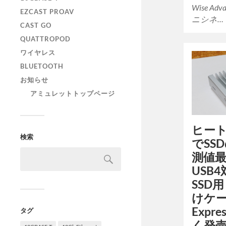
Wise A
EZCAST PROAV
ニシネ…
CAST GO
QUATTROPOD
ワイヤレス
BLUETOOTH
お知らせ
アミュレットトップページ
ヒー
検索
でSS
測値最
USB4
SSD
けケー
Expr
タグ
く発