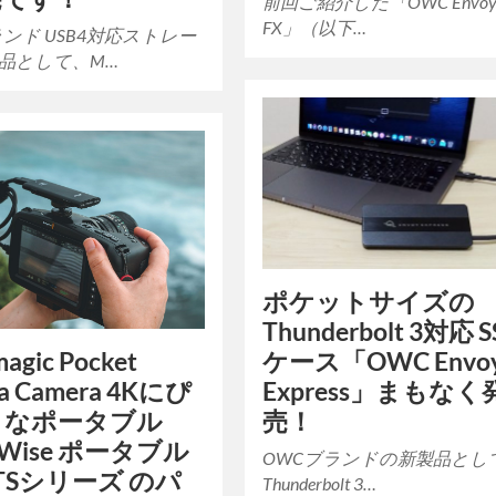
前回ご紹介した「OWC Envoy 
FX」（以下…
ランド USB4対応ストレー
品として、M…
ポケットサイズの
Thunderbolt 3対応 
ケース「OWC Envo
magic Pocket
Express」まもなく
a Camera 4Kにぴ
売！
りなポータブル
！Wise ポータブル
OWCブランドの新製品とし
PTSシリーズ のパ
Thunderbolt 3…