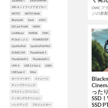
10GBASE-T
10Gb Ethernet
10G ネットワークアダプター
OWCブ
ジの新製
AKiTiO
AKiTiO Node
Bluetooth
Dock
eGPU
EZCast ProAV
HDMI
Lin4Neuro
NVIDIA
OWC
PCIeボックス
POWERSTEP
QuattroPod
QuattroPod Mini
SORACOM
Thunderbolt 3
Thunderbolt 4
Thunderbolt 5
UHS-II
USB 3.1 Gen 2
USB4
USB type-C
Wise
Black
カードリーダー
ストレージ
Cinem
ディープラーニング
った
デスクトップパソコン
SSD
ドッキングステーション
SSD 
バックアップ
プロジェクター