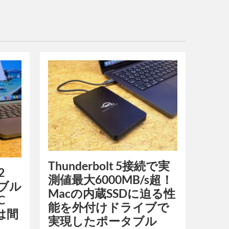
Thunderbolt 5接続で実
2
測値最大6000MB/s超！
タブル
Macの内蔵SSDに迫る性
C
能を外付けドライブで
」は間
実現したポータブル