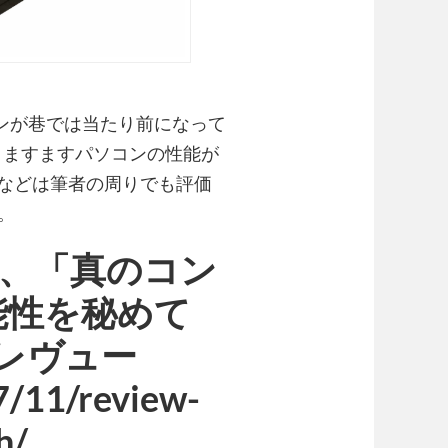
ソコンが巷では当たり前になって
て，ますますパソコンの性能が
roなどは筆者の周りでも評価
。
」は、「真のコン
能性を秘めて
版レヴュー
7/11/review-
h/