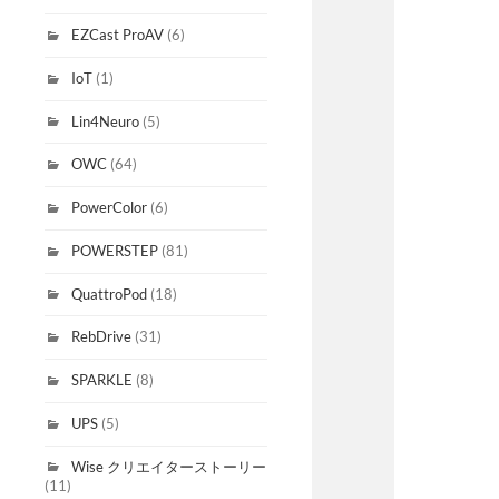
EZCast ProAV
(6)
IoT
(1)
Lin4Neuro
(5)
OWC
(64)
PowerColor
(6)
POWERSTEP
(81)
QuattroPod
(18)
RebDrive
(31)
SPARKLE
(8)
UPS
(5)
Wise クリエイターストーリー
(11)