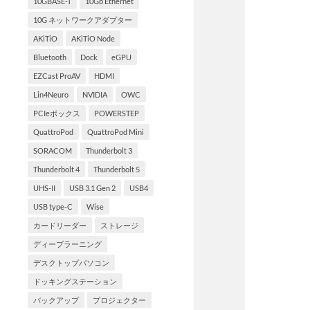
10GBASE-T
10Gb Ethernet
10G ネットワークアダプター
AKiTiO
AKiTiO Node
Bluetooth
Dock
eGPU
EZCast ProAV
HDMI
Lin4Neuro
NVIDIA
OWC
PCIeボックス
POWERSTEP
QuattroPod
QuattroPod Mini
SORACOM
Thunderbolt 3
Thunderbolt 4
Thunderbolt 5
UHS-II
USB 3.1 Gen 2
USB4
USB type-C
Wise
カードリーダー
ストレージ
ディープラーニング
デスクトップパソコン
ドッキングステーション
バックアップ
プロジェクター