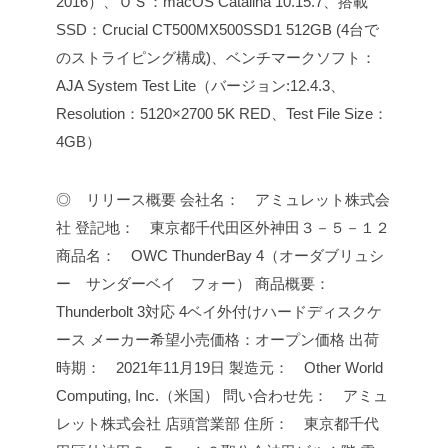
2016）、ＯＳ：macOS Catalina 10.15.7、搭載
SSD：Crucial CT500MX500SSD1 512GB (4台で
のストライピング構成)、ベンチマークソフト：
AJA System Test Lite（バージョン:12.4.3、
Resolution：5120×2700 5K RED、Test File Size：
4GB）
◎ リリース概要
会社名： アミュレット株式会
社
登記地： 東京都千代田区外神田３－５－１２
商品名： OWC ThunderBay 4（オーダブリュシ
ー サンダーベイ フォー）
商品概要：
Thunderbolt 3対応 4ベイ外付けハードディスクケ
ース
メーカー希望小売価格：オープン価格
出荷
時期： 2021年11月19日
製造元： Other World
Computing, Inc.（米国）
問い合わせ先： アミュ
レット株式会社 店頭営業部
住所： 東京都千代