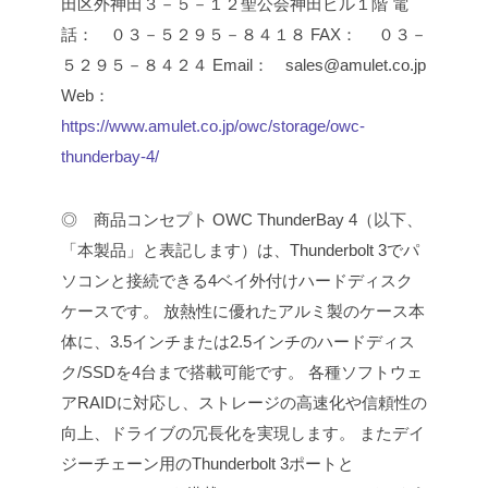
田区外神田３－５－１２聖公会神田ビル１階
電
話： ０３－５２９５－８４１８
FAX： ０３－
５２９５－８４２４
Email： sales@amulet.co.jp
Web：
https://www.amulet.co.jp/owc/storage/owc-
thunderbay-4/
◎ 商品コンセプト
OWC ThunderBay 4（以下、
「本製品」と表記します）は、Thunderbolt 3でパ
ソコンと接続できる4ベイ外付けハードディスク
ケースです。
放熱性に優れたアルミ製のケース本
体に、3.5インチまたは2.5インチのハードディス
ク/SSDを4台まで搭載可能です。
各種ソフトウェ
アRAIDに対応し、ストレージの高速化や信頼性の
向上、ドライブの冗長化を実現します。
またデイ
ジーチェーン用のThunderbolt 3ポートと