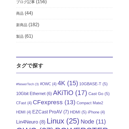
(156)
ブログ記事
(44)
商品
(182)
新商品
(61)
製品
タグで探す
4K
(15)
10GBASE-T
(5)
#OWC
(4)
#NewerTech
(3)
AKiTiO
(17)
10Gbit Ethernet
(6)
Cast Go
(5)
CFexpress
(13)
CFast
(4)
Compact Mate2
EZCast ProAV
(7)
HDMI
(5)
HDMI
(4)
iPhone
(4)
Linux
(25)
Node
(11)
Lin4Neuro
(8)