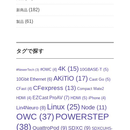
(182)
新商品
(61)
製品
タグで探す
4K
(15)
10GBASE-T
(5)
#OWC
(4)
#NewerTech
(3)
AKiTiO
(17)
10Gbit Ethernet
(6)
Cast Go
(5)
CFexpress
(13)
CFast
(4)
Compact Mate2
EZCast ProAV
(7)
HDMI
(5)
HDMI
(4)
iPhone
(4)
Linux
(25)
Node
(11)
Lin4Neuro
(8)
POWERSTEP
OWC
(37)
(38)
QuattroPod
(9)
SDXC
(9)
SDXCUHS-