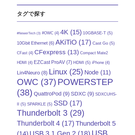
タグで探す
4K
(15)
10GBASE-T
(5)
#OWC
(4)
#NewerTech
(3)
AKiTiO
(17)
10Gbit Ethernet
(6)
Cast Go
(5)
CFexpress
(13)
CFast
(4)
Compact Mate2
EZCast ProAV
(7)
HDMI
(5)
HDMI
(4)
iPhone
(4)
Linux
(25)
Node
(11)
Lin4Neuro
(8)
POWERSTEP
OWC
(37)
(38)
QuattroPod
(9)
SDXC
(9)
SDXCUHS-
SSD
(17)
II
(5)
SPARKLE
(5)
Thunderbolt 3
(29)
Thunderbolt 4
(17)
Thunderbolt 5
USB
USB 3.1 Gen 2
(18)
(14)