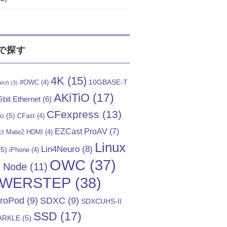
で探す
4K
(15)
10GBASE-T
#OWC
(4)
ech
(3)
AKiTiO
(17)
bit Ethernet
(6)
CFexpress
(13)
Go
(5)
CFast
(4)
EZCast ProAV
(7)
t Mate2 HDMI
(4)
Linux
Lin4Neuro
(8)
5)
iPhone
(4)
OWC
(37)
)
Node
(11)
WERSTEP
(38)
troPod
(9)
SDXC
(9)
SDXCUHS-II
SSD
(17)
ARKLE
(5)