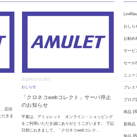
Lin4Ne
おしら
お勧め
サービ
セール
ニュー
2018年07月18日
おしらせ
プレス
「クロネコwebコレクト」サーバ停止
ブログ
のお知らせ
間、店頭
(4
商品
ただきま
平素は、アミュレット オンライン・ショッピング
をご利用いただき誠にありがとうございます。 下記
新商品
日程におきまして、「クロネコwebコレク
...
(6
製品