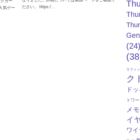
ィックカー
Thu
ださい。 https:/
...
人気ゲー
Thu
Thun
Gen
(24
(38
ラフィ
ク
ドッ
トワー
メ
イ
ワイ