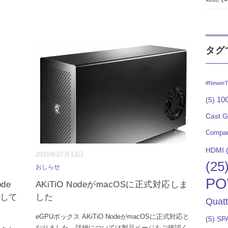
タグ
#NewerT
10G
(5)
Cast 
Compac
HDMI
(
2018年07月13日
(25
おしらせ
PO
de
AKiTiO NodeがmacOSに正式対応しま
用して
した
Quat
eGPUボックス AKiTiO NodeがmacOSに正式対応と
(5)
SP
なりました。詳細については製品ページをご確認く