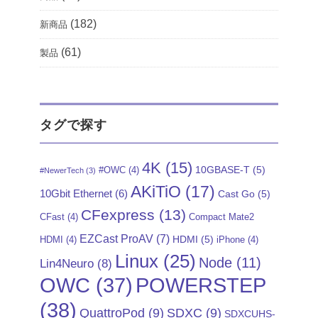
(182)
新商品
(61)
製品
タグで探す
4K
(15)
10GBASE-T
(5)
#OWC
(4)
#NewerTech
(3)
AKiTiO
(17)
10Gbit Ethernet
(6)
Cast Go
(5)
CFexpress
(13)
CFast
(4)
Compact Mate2
EZCast ProAV
(7)
HDMI
(5)
HDMI
(4)
iPhone
(4)
Linux
(25)
Node
(11)
Lin4Neuro
(8)
POWERSTEP
OWC
(37)
(38)
QuattroPod
(9)
SDXC
(9)
SDXCUHS-