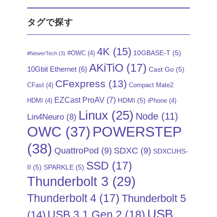
タグで探す
4K
(15)
10GBASE-T
(5)
#OWC
(4)
#NewerTech
(3)
AKiTiO
(17)
10Gbit Ethernet
(6)
Cast Go
(5)
CFexpress
(13)
CFast
(4)
Compact Mate2
EZCast ProAV
(7)
HDMI
(5)
HDMI
(4)
iPhone
(4)
Linux
(25)
Node
(11)
Lin4Neuro
(8)
POWERSTEP
OWC
(37)
(38)
QuattroPod
(9)
SDXC
(9)
SDXCUHS-
SSD
(17)
II
(5)
SPARKLE
(5)
Thunderbolt 3
(29)
Thunderbolt 4
(17)
Thunderbolt 5
USB
USB 3.1 Gen 2
(18)
(14)