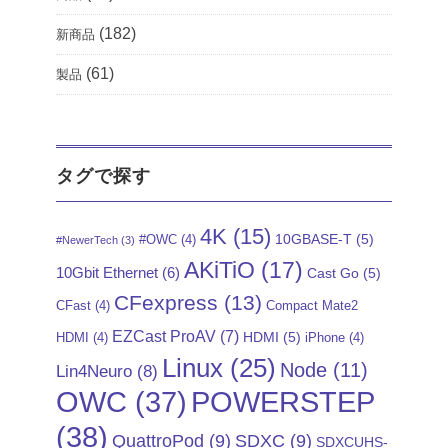
(182)
新商品
(61)
製品
タグで探す
4K
(15)
10GBASE-T
(5)
#OWC
(4)
#NewerTech
(3)
AKiTiO
(17)
10Gbit Ethernet
(6)
Cast Go
(5)
CFexpress
(13)
CFast
(4)
Compact Mate2
EZCast ProAV
(7)
HDMI
(5)
HDMI
(4)
iPhone
(4)
Linux
(25)
Node
(11)
Lin4Neuro
(8)
POWERSTEP
OWC
(37)
(38)
QuattroPod
(9)
SDXC
(9)
SDXCUHS-