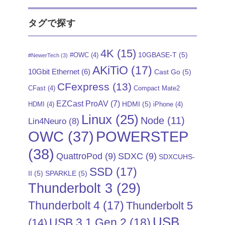
タグで探す
4K
(15)
10GBASE-T
(5)
#OWC
(4)
#NewerTech
(3)
AKiTiO
(17)
10Gbit Ethernet
(6)
Cast Go
(5)
CFexpress
(13)
CFast
(4)
Compact Mate2
EZCast ProAV
(7)
HDMI
(5)
HDMI
(4)
iPhone
(4)
Linux
(25)
Node
(11)
Lin4Neuro
(8)
POWERSTEP
OWC
(37)
(38)
QuattroPod
(9)
SDXC
(9)
SDXCUHS-
SSD
(17)
II
(5)
SPARKLE
(5)
Thunderbolt 3
(29)
Thunderbolt 4
(17)
Thunderbolt 5
USB
USB 3.1 Gen 2
(18)
(14)