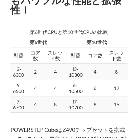
もパワフルな性能と拡張
性！
第6世代CPUと第10世代CPUの比較
第6世代
第10世代
コア
スレッ
スレッ
型番
型番
コア数
数
ド数
ド数
i3-
i3-
2
4
4
8
6300
10300
i5-
i5-
4
4
6
12
6500
10500
i7-
i7-
4
8
8
16
6700
10700
POWERSTEP CubeはZ490チップセットを搭載