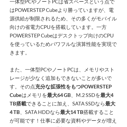
一体型PCやノートPCは省スペースという点で
はPOWERSTEP Cubeより勝っていますが、電
源供給が制限されるため、その多くがモバイル
向けの省電力CPUを搭載しています。一方
POWERSTEP Cubeはデスクトップ向けのCPU
を使っているためパワフルな演算性能を実現で
きます。
また、一体型PCやノートPCは、メモリやスト
レージが少なく追加もできないことが多いで
す。その点
充分な拡張性をもつPOWERSTEP
Cube
はメモリを
最大64 GB
、M.2 SSDを
最大4
TB搭載
できることに加え、SATA SSDなら
最大
4 TB
、SATA HDDなら
最大14 TB
搭載すること
が可能です！仕事に必要な資料やデータが増え