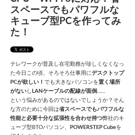
スペースでもパワフルな
キューブ型PCを作ってみ
た！
テレワークが普及し在宅勤務が珍しくなくなっ
た今日この頃、そろそろ仕事用に
デスクトップ
PCが欲しい！
でも大きなパソコンを
置く場所
がない
し
LANケーブルの配線が面倒
……
という悩みがあるのではないでしょうか？そん
な方のために今回は
省スペースでもパワフルな
性能と必要十分な拡張性を合わせ持つ
弊社のキ
ューブ型BTOパソコン、
POWERSTEP Cube
を