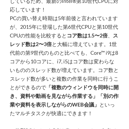
しているため、最新のIntel®第10世代CPUに対
応しています！
PCの買い替え時期は5年前後と言われています
が、2015年に登場した第6世代CPUと第10世代
CPUの性能を比較すると
コア数は1.5〜2倍
、
ス
レッド数は2〜3倍
と大幅に増えています。1世
代前の第9世代のものと比べても、Core™ i9は8
コアから10コアに、i7, i5はコア数は変わらな
いもののスレッド数が増えています。コア数と
スレッド数が多いと複数の作業を同時に行うこ
とができるので
「複数のウィンドウを同時に開
き、資料や動画を見ながら作業する」「別の作
業や資料を表示しながらのWEB会議」
といっ
たマルチタスクが快適にできます！