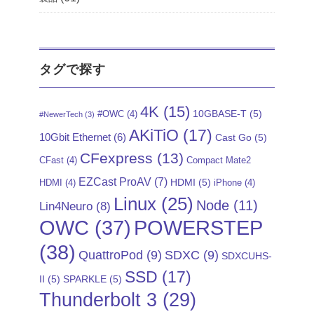
タグで探す
4K
(15)
10GBASE-T
(5)
#OWC
(4)
#NewerTech
(3)
AKiTiO
(17)
10Gbit Ethernet
(6)
Cast Go
(5)
CFexpress
(13)
CFast
(4)
Compact Mate2
EZCast ProAV
(7)
HDMI
(5)
HDMI
(4)
iPhone
(4)
Linux
(25)
Node
(11)
Lin4Neuro
(8)
POWERSTEP
OWC
(37)
(38)
QuattroPod
(9)
SDXC
(9)
SDXCUHS-
SSD
(17)
II
(5)
SPARKLE
(5)
Thunderbolt 3
(29)