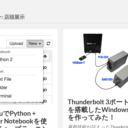
:
店頭展示
Thunderbolt 3ポー
を搭載したWindows
uでPython +
を作ってみた！
er Notebookを使
最新技術が詰まったThunderbol