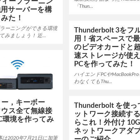
ディープラーニン
「Thun…
強用サーバーを構
てみた！
ラーニングができる環境
Thunderbolt 3を
てみましょう！ 近…
用！省スペースで
のビデオカードと
速ストレージが使
PCを作ってみた！
ハイエンドPCやMacBookPr
わなくてもThu…
ター，キーボー
Thunderbolt を使
マウス全て無線接
ットワーク接続す
C環境を作ってみ
らこれ！外付け 10G
ネットワークアダ
ーのご紹介
は2020年7月21日に加筆