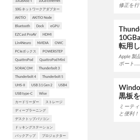
10GBASE-T
10Gb Ethernet
修正を行
10G ネットワークアダプター
AKiTiO
AKiTiO Node
Bluetooth
Dock
eGPU
Thun
EZCast ProAV
HDMI
10GBa
Lin4Neuro
NVIDIA
OWC
転用
PCIeボックス
POWERSTEP
Apple
QuattroPod
QuattroPod Mini
ポート…
SORACOM
Thunderbolt 3
Thunderbolt 4
Thunderbolt 5
UHS-II
USB 3.1 Gen 2
USB4
Wind
USB type-C
Wise
黒板
カードリーダー
ストレージ
ミーティ
ディープラーニング
と便利！
デスクトップパソコン
ドッキングステーション
バックアップ
プロジェクター