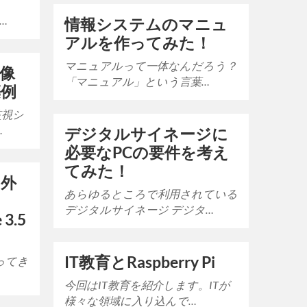
h…
情報システムのマニュ
アルを作ってみた！
マニュアルって一体なんだろう？
像
「マニュアル」という言葉…
築例
監視シ
…
デジタルサイネージに
必要なPCの要件を考え
てみた！
る外
あらゆるところで利用されている
ク
デジタルサイネージ デジタ…
 3.5
IT教育とRaspberry Pi
減ってき
今回はIT教育を紹介します。ITが
様々な領域に入り込んで…