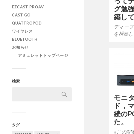
って
EZCAST PROAV
グ勉
CAST GO
築し
QUATTROPOD
ディープ
ワイヤレス
を構築し
BLUETOOTH
お知らせ
アミュレットトップページ
検索
モニ
ド，
続のP
た。
タグ
※この記事