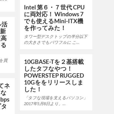
Intel 第６・７世代 CPU
に両対応！ Windows 7
でも使えるMini-ITX機
フル活
を作ってみた！
最新
タワー型デスクトップの半分以下
超高
の大きさでもパワフルに こ…
える
oを買
10GBASE-Tを２基搭載
したタフなやつ！
POWERSTEP RUGGED
10Gををリリースしま
ってネ
した！
るな
「タフな現場を支えるパソコン」
bps
2017年5月8日より、…
プタ