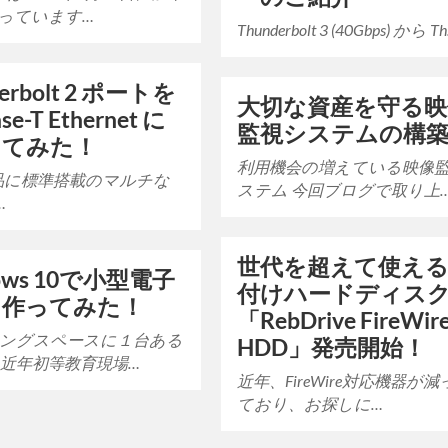
っています…
Thunderbolt 3 (40Gbps) から T
derbolt 2 ポートを
大切な資産を守る映
se-T Ethernet に
監視システムの構
してみた！
利用機会の増えている映像
 製品に標準搭載のマルチな
ステム 今回ブログで取り上
…
世代を超えて使え
ows 10で小型電子
付けハードディス
を作ってみた！
「RebDrive FireWire
ングスペースに１台ある
HDD」発売開始！
 近年初等教育現場…
近年、FireWire対応機器が
ており、お探しに…