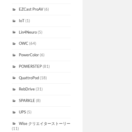
EZCast ProAV
(6)
IoT
(1)
Lin4Neuro
(5)
OWC
(64)
PowerColor
(6)
POWERSTEP
(81)
QuattroPod
(18)
RebDrive
(31)
SPARKLE
(8)
UPS
(5)
Wise クリエイターストーリー
(11)