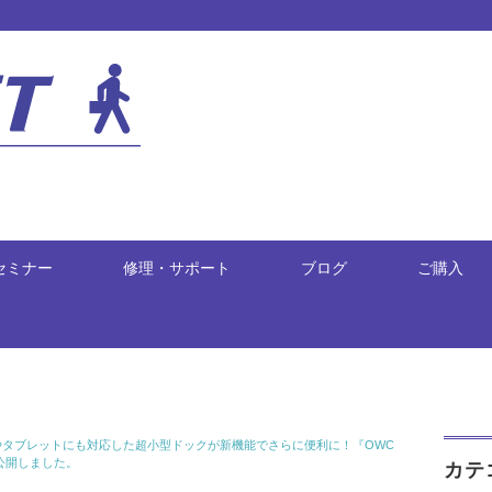
セミナー
修理・サポート
ブログ
ご購入
やタブレットにも対応した超小型ドックが新機能でさらに便利に！『OWC
」を公開しました。
カテ