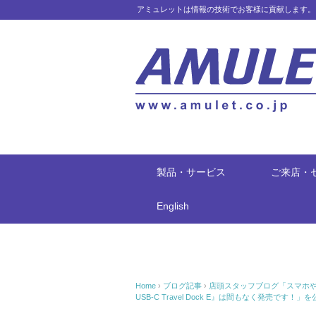
アミュレットは情報の技術でお客様に貢献します。
製品・サービス
ご来店・
English
Home
›
ブログ記事
›
店頭スタッフブログ「スマホ
USB-C Travel Dock E』は間もなく発売です！