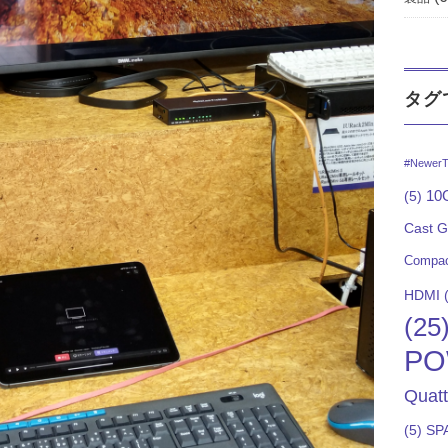
タグ
#NewerT
10G
(5)
Cast 
Compac
HDMI
(
(25
PO
Quat
(5)
SP