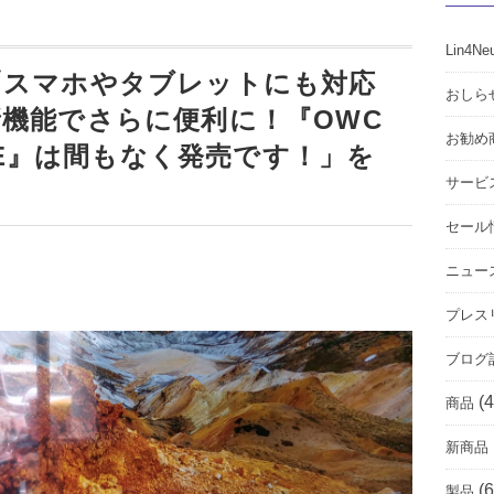
Lin4Ne
「スマホやタブレットにも対応
おしら
機能でさらに便利に！『OWC
お勧め
Dock E』は間もなく発売です！」を
サービ
セール
ニュー
プレス
ブログ
(4
商品
新商品
(6
製品