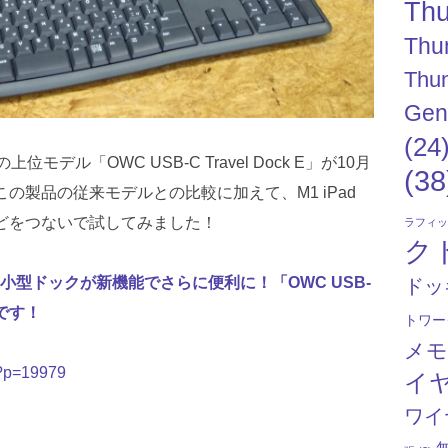
Thu
Thu
Thun
Gen
(24
上位モデル「OWC USB-C Travel Dock E」が10月
(38
の製品の従来モデルとの比較に加えて、M1 iPad
などをつないで試してみました！
ラフィ
ク
型ドックが新機能でさらに便利に！「OWC USB-
ドッ
売です！
トワー
メ
/?p=19979
イ
ワイ