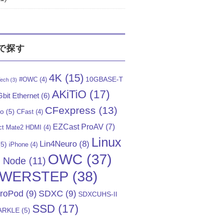
で探す
4K
(15)
10GBASE-T
#OWC
(4)
ech
(3)
AKiTiO
(17)
bit Ethernet
(6)
CFexpress
(13)
Go
(5)
CFast
(4)
EZCast ProAV
(7)
t Mate2 HDMI
(4)
Linux
Lin4Neuro
(8)
5)
iPhone
(4)
OWC
(37)
)
Node
(11)
WERSTEP
(38)
troPod
(9)
SDXC
(9)
SDXCUHS-II
SSD
(17)
ARKLE
(5)