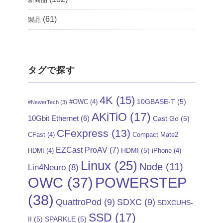
(61)
製品
タグで探す
4K
(15)
10GBASE-T
(5)
#OWC
(4)
#NewerTech
(3)
AKiTiO
(17)
10Gbit Ethernet
(6)
Cast Go
(5)
CFexpress
(13)
CFast
(4)
Compact Mate2
EZCast ProAV
(7)
HDMI
(5)
HDMI
(4)
iPhone
(4)
Linux
(25)
Node
(11)
Lin4Neuro
(8)
POWERSTEP
OWC
(37)
(38)
QuattroPod
(9)
SDXC
(9)
SDXCUHS-
SSD
(17)
II
(5)
SPARKLE
(5)