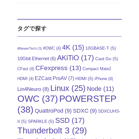
タグで探す
4K
(15)
10GBASE-T
(5)
#OWC
(4)
#NewerTech
(3)
AKiTiO
(17)
10Gbit Ethernet
(6)
Cast Go
(5)
CFexpress
(13)
CFast
(4)
Compact Mate2
EZCast ProAV
(7)
HDMI
(5)
HDMI
(4)
iPhone
(4)
Linux
(25)
Node
(11)
Lin4Neuro
(8)
POWERSTEP
OWC
(37)
(38)
QuattroPod
(9)
SDXC
(9)
SDXCUHS-
SSD
(17)
II
(5)
SPARKLE
(5)
Thunderbolt 3
(29)