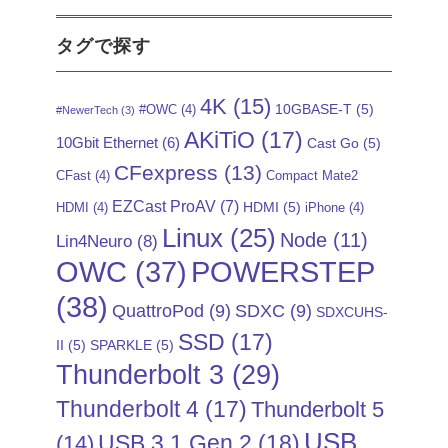
タグで探す
4K
(15)
10GBASE-T
(5)
#OWC
(4)
#NewerTech
(3)
AKiTiO
(17)
10Gbit Ethernet
(6)
Cast Go
(5)
CFexpress
(13)
CFast
(4)
Compact Mate2
EZCast ProAV
(7)
HDMI
(5)
HDMI
(4)
iPhone
(4)
Linux
(25)
Node
(11)
Lin4Neuro
(8)
POWERSTEP
OWC
(37)
(38)
QuattroPod
(9)
SDXC
(9)
SDXCUHS-
SSD
(17)
II
(5)
SPARKLE
(5)
Thunderbolt 3
(29)
Thunderbolt 4
(17)
Thunderbolt 5
USB
USB 3.1 Gen 2
(18)
(14)