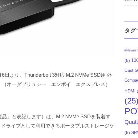
タグ
#NewerT
10G
(5)
Cast 
り、Thunderbolt 3対応 M.2 NVMe SSD用 外
Compac
ress」（オーダブリュシー エンボイ エクスプレス）
HDMI
(
す。
(25
PO
「本製品」と表記します）は、M.2 NVMe SSDを装着す
Quat
応の外付けドライブとして利用できるポータブルストレージケ
(5)
SP