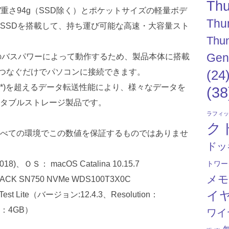
Thu
12mm/重さ94g（SSD除く）とポケットサイズの軽量ボデ
Thu
SSDを搭載して、持ち運び可能な高速・大容量スト
Thun
Gen
ートからのバスパワーによって動作するため、製品本体に搭載
ルを1本つなぐだけでパソコンに接続できます。
(24
0MB/s(*)を超えるデータ転送性能により、様々なデータを
(38
タブルストレージ製品です。
ラフィ
ク
。すべての環境でこの数値を保証するものではありませ
ドッ
トワー
018)、ＯＳ： macOS Catalina 10.15.7
メ
LACK SN750 NVMe WDS100T3X0C
イ
t Lite（バージョン:12.4.3、Resolution：
ize：4GB）
ワイ