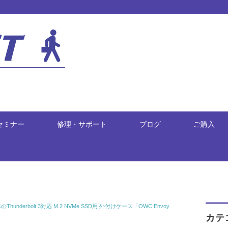
セミナー
修理・サポート
ブログ
ご購入
derbolt 3対応 M.2 NVMe SSD用 外付けケース「OWC Envoy
カテ