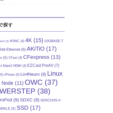
で探す
4K
(15)
10GBASE-T
#OWC
(4)
ech
(3)
AKiTiO
(17)
bit Ethernet
(6)
CFexpress
(13)
Go
(5)
CFast
(4)
EZCast ProAV
(7)
t Mate2 HDMI
(4)
Linux
Lin4Neuro
(8)
5)
iPhone
(4)
OWC
(37)
)
Node
(11)
WERSTEP
(38)
troPod
(9)
SDXC
(9)
SDXCUHS-II
SSD
(17)
ARKLE
(5)