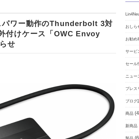
Lin4Ne
ー動作のThunderbolt 3対
おしら
用 外付けケース「OWC Envoy
お勧め
知らせ
サービ
セール
ニュー
プレス
ブログ
(4
商品
新商品
(6
製品