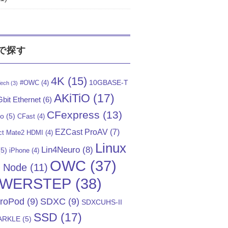
で探す
4K
(15)
10GBASE-T
#OWC
(4)
ech
(3)
AKiTiO
(17)
bit Ethernet
(6)
CFexpress
(13)
Go
(5)
CFast
(4)
EZCast ProAV
(7)
t Mate2 HDMI
(4)
Linux
Lin4Neuro
(8)
5)
iPhone
(4)
OWC
(37)
)
Node
(11)
WERSTEP
(38)
troPod
(9)
SDXC
(9)
SDXCUHS-II
SSD
(17)
ARKLE
(5)