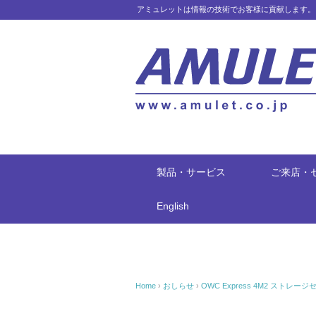
アミュレットは情報の技術でお客様に貢献します。
製品・サービス
ご来店・
English
Home
›
おしらせ
›
OWC Express 4M2 スト