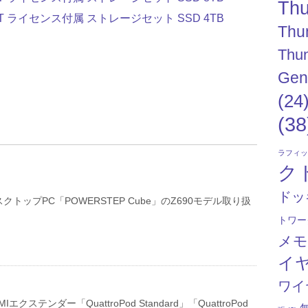
Thu
Lite XT ライセンス付属 ストレージセット SSD 4TB
Thu
Thun
Gen
(24
(38
ラフィ
ク
ドッ
トップPC「POWERSTEP Cube」のZ690モデル取り扱
トワー
メ
イ
ワイ
エクステンダー「QuattroPod Standard」「QuattroPod