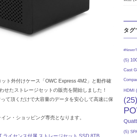
タグ
#NewerT
10G
(5)
Cast 
Compac
用 4スロット外付けケース「OWC Express 4M2」と動作確
を組み合わせたストレージセットの販売を開始しました！
HDMI
(
(25
行って頂くだけで大容量のデータを安心して高速に保
PO
ライン・ショッピング専売となります。
Quat
(5)
SP
Lite XT ライセンス付属 ストレージセット SSD 8TB