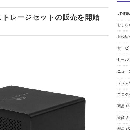
Lin4Ne
4M2 ストレージセットの販売を開始
おしら
お勧め
サービ
セール
ニュー
プレス
ブログ
(4
商品
新商品
(6
製品