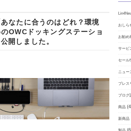
Lin4Ne
「あなたに合うのはどれ？環境
おしら
のOWCドッキングステーショ
お勧め
を公開しました。
サービ
セール
ニュー
プレス
ブログ
(4
商品
新商品
(6
製品