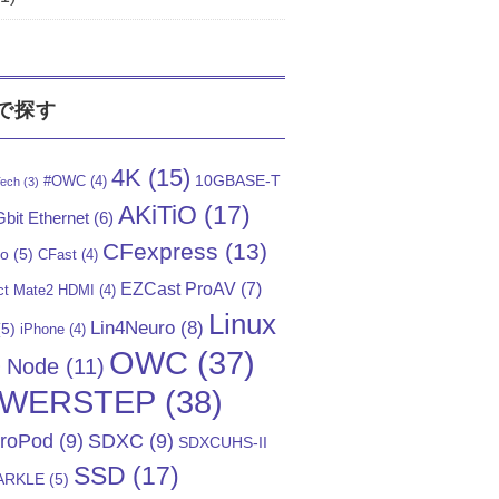
で探す
4K
(15)
10GBASE-T
#OWC
(4)
ech
(3)
AKiTiO
(17)
bit Ethernet
(6)
CFexpress
(13)
Go
(5)
CFast
(4)
EZCast ProAV
(7)
t Mate2 HDMI
(4)
Linux
Lin4Neuro
(8)
5)
iPhone
(4)
OWC
(37)
)
Node
(11)
WERSTEP
(38)
troPod
(9)
SDXC
(9)
SDXCUHS-II
SSD
(17)
ARKLE
(5)