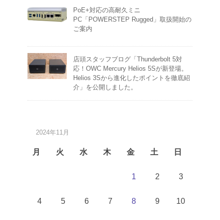
PoE+対応の高耐久ミニ
PC「POWERSTEP Rugged」取扱開始の
ご案内
店頭スタッフブログ「Thunderbolt 5対
応！OWC Mercury Helios 5Sが新登場。
Helios 3Sから進化したポイントを徹底紹
介」を公開しました。
2024年11月
月
火
水
木
金
土
日
1
2
3
4
5
6
7
8
9
10