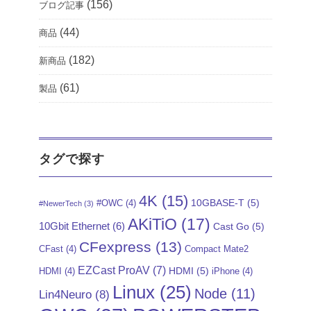
(156)
ブログ記事
(44)
商品
(182)
新商品
(61)
製品
タグで探す
4K
(15)
10GBASE-T
(5)
#OWC
(4)
#NewerTech
(3)
AKiTiO
(17)
10Gbit Ethernet
(6)
Cast Go
(5)
CFexpress
(13)
CFast
(4)
Compact Mate2
EZCast ProAV
(7)
HDMI
(5)
HDMI
(4)
iPhone
(4)
Linux
(25)
Node
(11)
Lin4Neuro
(8)