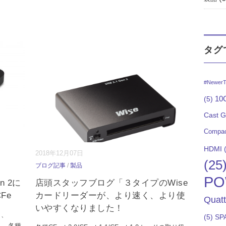
タグ
#NewerT
10G
(5)
Cast 
Compac
HDMI
(
2018年12月07日
(25
ブログ記事
/
製品
PO
en 2に
店頭スタッフブログ「３タイプのWise
Fe
カードリーダーが、より速く、より使
Quat
いやすくなりました！
り、
(5)
SP
対応し、各種