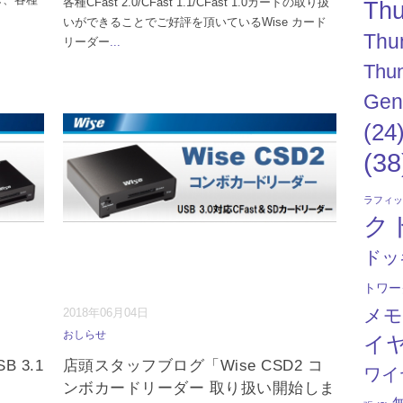
各種CFast 2.0/CFast 1.1/CFast 1.0カードの取り扱
Thu
いができることでご好評を頂いているWise カード
Thu
リーダー
...
Thun
Gen
(24
(38
ラフィ
ク
ドッ
トワー
メ
2018年06月04日
おしらせ
イ
 3.1
店頭スタッフブログ「Wise CSD2 コ
ワイ
ンボカードリーダー 取り扱い開始しま