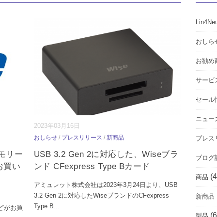
Lin4Ne
おしら
お勧め
サービ
セール
ニュー
2023年03月16日
おしらせ
/
プレスリリース
/
新商品
プレス
モリー
USB 3.2 Gen 2に対応した、Wiseブラ
ブログ
お買い
ンド CFexpress Type Bカード
(4
商品
アミュレット株式会社は2023年3月24日より、USB
3.2 Gen 2に対応したWiseブランドのCFexpress
新商品
Type B
...
などがお買
(6
製品