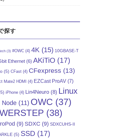
で探す
4K
(15)
10GBASE-T
#OWC
(4)
ech
(3)
AKiTiO
(17)
bit Ethernet
(6)
CFexpress
(13)
Go
(5)
CFast
(4)
EZCast ProAV
(7)
t Mate2 HDMI
(4)
Linux
Lin4Neuro
(8)
5)
iPhone
(4)
OWC
(37)
)
Node
(11)
WERSTEP
(38)
troPod
(9)
SDXC
(9)
SDXCUHS-II
SSD
(17)
ARKLE
(5)