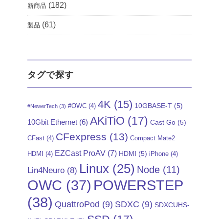
(182)
新商品
(61)
製品
タグで探す
4K
(15)
10GBASE-T
(5)
#OWC
(4)
#NewerTech
(3)
AKiTiO
(17)
10Gbit Ethernet
(6)
Cast Go
(5)
CFexpress
(13)
CFast
(4)
Compact Mate2
EZCast ProAV
(7)
HDMI
(5)
HDMI
(4)
iPhone
(4)
Linux
(25)
Node
(11)
Lin4Neuro
(8)
POWERSTEP
OWC
(37)
(38)
QuattroPod
(9)
SDXC
(9)
SDXCUHS-