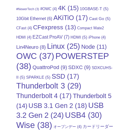
4K
(15)
10GBASE-T
(5)
#OWC
(4)
#NewerTech
(3)
AKiTiO
(17)
10Gbit Ethernet
(6)
Cast Go
(5)
CFexpress
(13)
CFast
(4)
Compact Mate2
EZCast ProAV
(7)
HDMI
(5)
HDMI
(4)
iPhone
(4)
Linux
(25)
Node
(11)
Lin4Neuro
(8)
POWERSTEP
OWC
(37)
(38)
QuattroPod
(9)
SDXC
(9)
SDXCUHS-
SSD
(17)
II
(5)
SPARKLE
(5)
Thunderbolt 3
(29)
Thunderbolt 4
(17)
Thunderbolt 5
USB
USB 3.1 Gen 2
(18)
(14)
USB4
(30)
3.2 Gen 2
(24)
Wise
(38)
カードリーダー
オープンデー
(4)