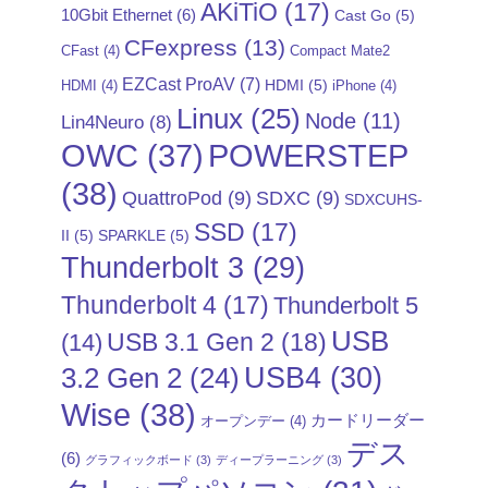
AKiTiO
(17)
10Gbit Ethernet
(6)
Cast Go
(5)
CFexpress
(13)
CFast
(4)
Compact Mate2
EZCast ProAV
(7)
HDMI
(5)
HDMI
(4)
iPhone
(4)
Linux
(25)
Node
(11)
Lin4Neuro
(8)
POWERSTEP
OWC
(37)
(38)
QuattroPod
(9)
SDXC
(9)
SDXCUHS-
SSD
(17)
II
(5)
SPARKLE
(5)
Thunderbolt 3
(29)
Thunderbolt 4
(17)
Thunderbolt 5
USB
USB 3.1 Gen 2
(18)
(14)
USB4
(30)
3.2 Gen 2
(24)
Wise
(38)
カードリーダー
オープンデー
(4)
デス
(6)
グラフィックボード
(3)
ディープラーニング
(3)