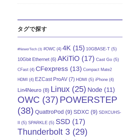
タグで探す
4K
(15)
10GBASE-T
(5)
#OWC
(4)
#NewerTech
(3)
AKiTiO
(17)
10Gbit Ethernet
(6)
Cast Go
(5)
CFexpress
(13)
CFast
(4)
Compact Mate2
EZCast ProAV
(7)
HDMI
(5)
HDMI
(4)
iPhone
(4)
Linux
(25)
Node
(11)
Lin4Neuro
(8)
POWERSTEP
OWC
(37)
(38)
QuattroPod
(9)
SDXC
(9)
SDXCUHS-
SSD
(17)
II
(5)
SPARKLE
(5)
Thunderbolt 3
(29)