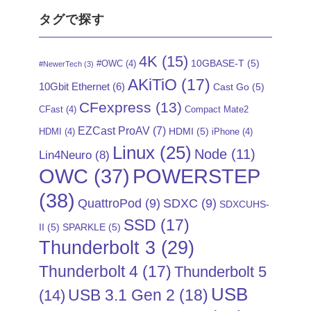
タグで探す
4K
(15)
10GBASE-T
(5)
#OWC
(4)
#NewerTech
(3)
AKiTiO
(17)
10Gbit Ethernet
(6)
Cast Go
(5)
CFexpress
(13)
CFast
(4)
Compact Mate2
EZCast ProAV
(7)
HDMI
(5)
HDMI
(4)
iPhone
(4)
Linux
(25)
Node
(11)
Lin4Neuro
(8)
POWERSTEP
OWC
(37)
(38)
QuattroPod
(9)
SDXC
(9)
SDXCUHS-
SSD
(17)
II
(5)
SPARKLE
(5)
Thunderbolt 3
(29)
Thunderbolt 4
(17)
Thunderbolt 5
USB
USB 3.1 Gen 2
(18)
(14)