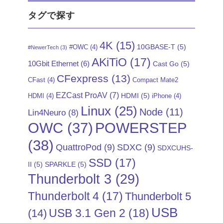
タグで探す
4K
(15)
10GBASE-T
(5)
#OWC
(4)
#NewerTech
(3)
AKiTiO
(17)
10Gbit Ethernet
(6)
Cast Go
(5)
CFexpress
(13)
CFast
(4)
Compact Mate2
EZCast ProAV
(7)
HDMI
(5)
HDMI
(4)
iPhone
(4)
Linux
(25)
Node
(11)
Lin4Neuro
(8)
POWERSTEP
OWC
(37)
(38)
QuattroPod
(9)
SDXC
(9)
SDXCUHS-
SSD
(17)
II
(5)
SPARKLE
(5)
Thunderbolt 3
(29)
Thunderbolt 4
(17)
Thunderbolt 5
USB
USB 3.1 Gen 2
(18)
(14)