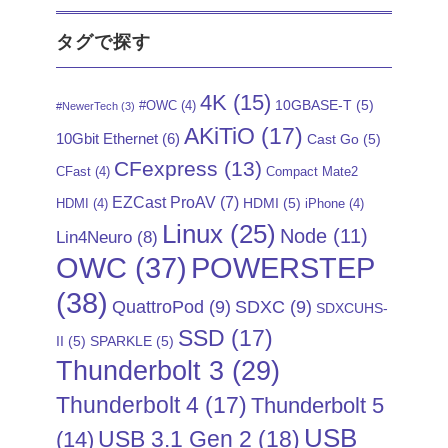
タグで探す
4K
(15)
10GBASE-T
(5)
#OWC
(4)
#NewerTech
(3)
AKiTiO
(17)
10Gbit Ethernet
(6)
Cast Go
(5)
CFexpress
(13)
CFast
(4)
Compact Mate2
EZCast ProAV
(7)
HDMI
(5)
HDMI
(4)
iPhone
(4)
Linux
(25)
Node
(11)
Lin4Neuro
(8)
POWERSTEP
OWC
(37)
(38)
QuattroPod
(9)
SDXC
(9)
SDXCUHS-
SSD
(17)
II
(5)
SPARKLE
(5)
Thunderbolt 3
(29)
Thunderbolt 4
(17)
Thunderbolt 5
USB
USB 3.1 Gen 2
(18)
(14)