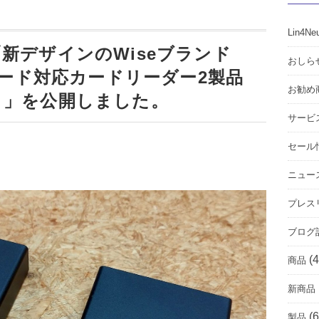
Lin4Ne
新デザインのWiseブランド
おしら
e Bカード対応カードリーダー2製品
お勧め
！」を公開しました。
サービ
セール
ニュー
プレス
ブログ
(4
商品
新商品
(6
製品