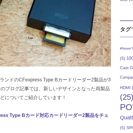
タグ
#NewerT
10G
(5)
Cast 
Compac
eブランドのCFexpress Type Bカードリーダー2製品が3
HDMI
(
回のブログ記事では、新しいデザインとなった両製品
(25
どについてご紹介しています！
PO
ress Type Bカード対応カードリーダー2製品をチェ
Quat
(5)
SP