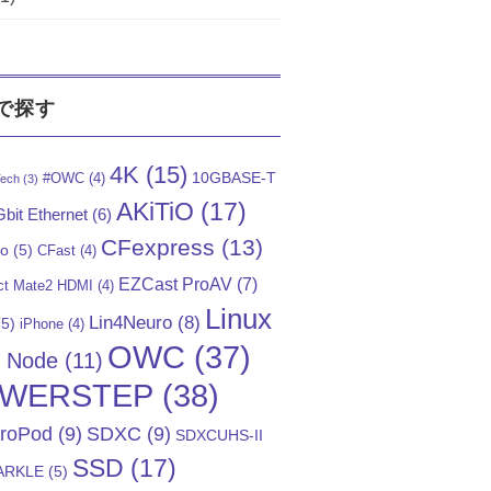
で探す
4K
(15)
10GBASE-T
#OWC
(4)
ech
(3)
AKiTiO
(17)
bit Ethernet
(6)
CFexpress
(13)
Go
(5)
CFast
(4)
EZCast ProAV
(7)
t Mate2 HDMI
(4)
Linux
Lin4Neuro
(8)
5)
iPhone
(4)
OWC
(37)
)
Node
(11)
WERSTEP
(38)
troPod
(9)
SDXC
(9)
SDXCUHS-II
SSD
(17)
ARKLE
(5)