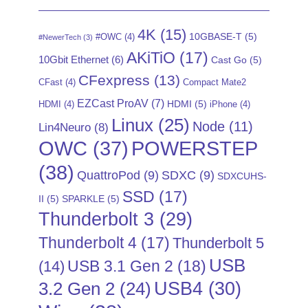
4K
(15)
10GBASE-T
(5)
#OWC
(4)
#NewerTech
(3)
AKiTiO
(17)
10Gbit Ethernet
(6)
Cast Go
(5)
CFexpress
(13)
CFast
(4)
Compact Mate2
EZCast ProAV
(7)
HDMI
(5)
HDMI
(4)
iPhone
(4)
Linux
(25)
Node
(11)
Lin4Neuro
(8)
POWERSTEP
OWC
(37)
(38)
QuattroPod
(9)
SDXC
(9)
SDXCUHS-
SSD
(17)
II
(5)
SPARKLE
(5)
Thunderbolt 3
(29)
Thunderbolt 4
(17)
Thunderbolt 5
USB
USB 3.1 Gen 2
(18)
(14)
USB4
(30)
3.2 Gen 2
(24)