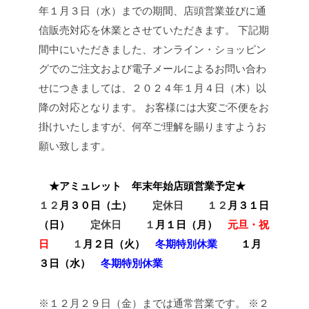
年１月３日（水）までの期間、店頭営業並びに通
信販売対応を休業とさせていただきます。
下記期
間中にいただきました、オンライン・ショッピン
グでのご注文および電子メールによるお問い合わ
せにつきましては、２０２４年１月４日（木）以
降の対応となります。
お客様には大変ご不便をお
掛けいたしますが、何卒ご理解を賜りますようお
願い致します。
★アミュレット 年末年始店頭営業予定★
１２
月３０日（土）
定休日
１２
月３１日
（日）
定休日
１
月１日（月）
元旦・祝
日
１
月２日（火）
冬期特別休業
１
月
３日（水
）
冬期特別休業
※１２月２９日（金）までは通常営業です。
※２