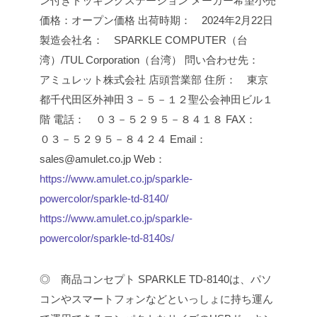
ン付きドッキングステーション
メーカー希望小売
価格：オープン価格
出荷時期： 2024年2月22日
製造会社名： SPARKLE COMPUTER（台
湾）/TUL Corporation（台湾）
問い合わせ先：
アミュレット株式会社 店頭営業部
住所： 東京
都千代田区外神田３－５－１２聖公会神田ビル１
階
電話： ０３－５２９５－８４１８
FAX：
０３－５２９５－８４２４
Email：
sales@amulet.co.jp
Web：
https://www.amulet.co.jp/sparkle-
powercolor/sparkle-td-8140/
https://www.amulet.co.jp/sparkle-
powercolor/sparkle-td-8140s/
◎ 商品コンセプト
SPARKLE TD-8140は、パソ
コンやスマートフォンなどといっしょに持ち運ん