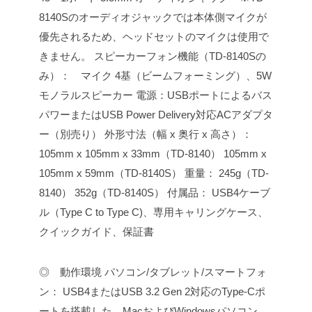
8140Sのオーディオジャックでは本体側マイクが
優先されるため、ヘッドセットのマイクは使用で
きません。
スピーカーフォン機能（TD-8140Sの
み）： マイク 4基（ビームフォーミング）、5W
モノラルスピーカー
電源：USBポートによるバス
パワーまたはUSB Power Delivery対応ACアダプタ
ー（別売り）
外形寸法（幅 x 奥行 x 高さ）：
105mm x 105mm x 33mm（TD-8140）
105mm x
105mm x 59mm（TD-8140S）
重量：
245g（TD-
8140）
352g（TD-8140S）
付属品： USB4ケーブ
ル（Type C to Type C)、専用キャリングケース、
クイックガイド、保証書
◎ 動作環境
パソコン/タブレット/スマートフォ
ン：
USB4またはUSB 3.2 Gen 2対応のType-Cポ
ートを搭載した、MacおよびWindowsパソコン、