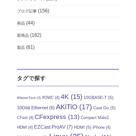
(156)
ブログ記事
(44)
商品
(182)
新商品
(61)
製品
タグで探す
4K
(15)
10GBASE-T
(5)
#OWC
(4)
#NewerTech
(3)
AKiTiO
(17)
10Gbit Ethernet
(6)
Cast Go
(5)
CFexpress
(13)
CFast
(4)
Compact Mate2
EZCast ProAV
(7)
HDMI
(5)
HDMI
(4)
iPhone
(4)