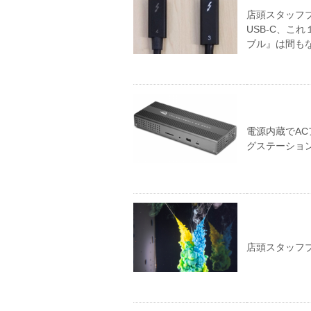
店頭スタッフブログ
USB-C、これ１
ブル』は間も
電源内蔵でACア
グステーション「O
店頭スタッフブ