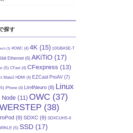
で探す
4K
(15)
10GBASE-T
#OWC
(4)
ech
(3)
AKiTiO
(17)
bit Ethernet
(6)
CFexpress
(13)
Go
(5)
CFast
(4)
EZCast ProAV
(7)
t Mate2 HDMI
(4)
Linux
Lin4Neuro
(8)
5)
iPhone
(4)
OWC
(37)
)
Node
(11)
WERSTEP
(38)
troPod
(9)
SDXC
(9)
SDXCUHS-II
SSD
(17)
ARKLE
(5)