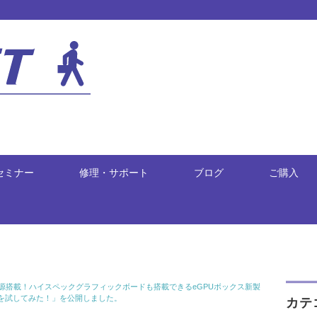
セミナー
修理・サポート
ブログ
ご購入
電源搭載！ハイスペックグラフィックボードも搭載できるeGPUボックス新製
最新グラボを試してみた！」を公開しました。
カテ