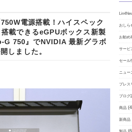
Lin4Ne
750W電源搭載！ハイスペック
おしら
搭載できるeGPUボックス新製
お勧め
io-G 750』でNVIDIA 最新グラボ
サービ
公開しました。
セール
ニュー
プレス
ブログ
(4
商品
新商品
(6
製品