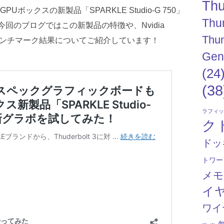
Thu
eGPUボックスの新製品「SPARKLE Studio-G 750」
Thu
今回のブログではこの新製品の特徴や、Nvidia
Thun
のベンチマーク結果についてご紹介しています！
Gen
(24
(38
ラフィ
ク
ドッ
トワー
メ
イ
ワイ