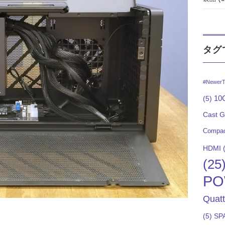
タグ
#NewerT
10G
(5)
Cast 
Compac
HDMI
(
(25
PO
Quat
(5)
SP